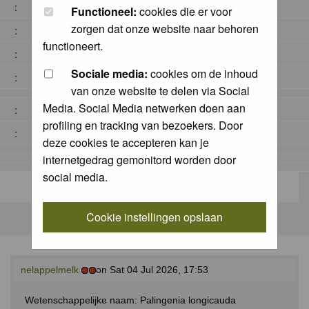
:
Functioneel:
cookies die er voor
zorgen dat onze website naar behoren
:
functioneert.
:
Sociale media:
cookies om de inhoud
:
van onze website te delen via Social
Media. Social Media netwerken doen aan
:
profiling en tracking van bezoekers. Door
:
deze cookies te accepteren kan je
internetgedrag gemonitord worden door
social media.
Cookie instellingen opslaan
nelappelmelk
on Sat 04 Jul 2026, 17:53
Wetenschappelijke naam: Palingenia longicauda