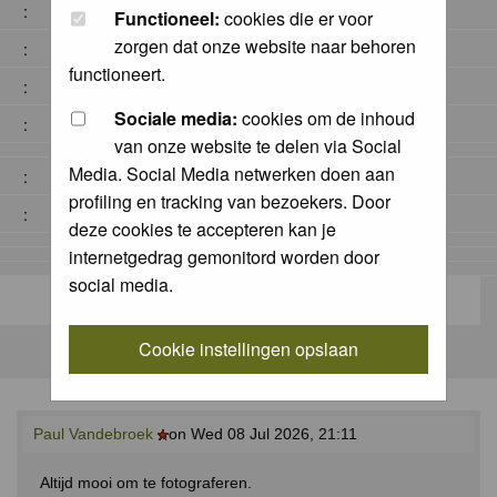
:
Functioneel:
cookies die er voor
zorgen dat onze website naar behoren
:
functioneert.
:
Sociale media:
cookies om de inhoud
:
van onze website te delen via Social
Media. Social Media netwerken doen aan
:
profiling en tracking van bezoekers. Door
:
deze cookies te accepteren kan je
internetgedrag gemonitord worden door
social media.
Cookie instellingen opslaan
Paul Vandebroek
on Wed 08 Jul 2026, 21:11
Altijd mooi om te fotograferen.