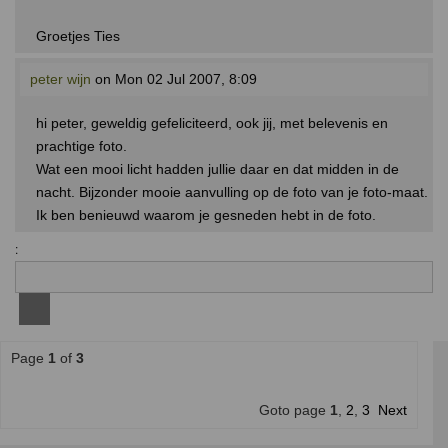
Groetjes Ties
peter wijn
on Mon 02 Jul 2007, 8:09
hi peter, geweldig gefeliciteerd, ook jij, met belevenis en
prachtige foto.
Wat een mooi licht hadden jullie daar en dat midden in de
nacht. Bijzonder mooie aanvulling op de foto van je foto-maat.
Ik ben benieuwd waarom je gesneden hebt in de foto.
:
Page
1
of
3
Goto page
1
,
2
,
3
Next