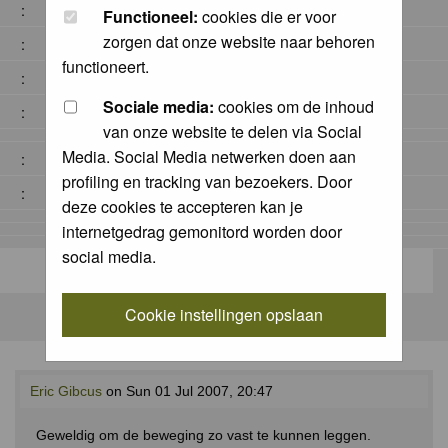
:
Functioneel:
cookies die er voor
zorgen dat onze website naar behoren
:
functioneert.
:
Sociale media:
cookies om de inhoud
:
van onze website te delen via Social
Media. Social Media netwerken doen aan
:
profiling en tracking van bezoekers. Door
:
deze cookies te accepteren kan je
internetgedrag gemonitord worden door
social media.
Cookie instellingen opslaan
Eric Gibcus
on Sun 01 Jul 2007, 20:47
Geweldig om de beweging zo vast te kunnen leggen.