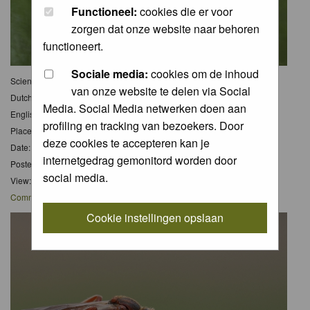
Functioneel:
cookies die er voor
zorgen dat onze website naar behoren
functioneert.
Sociale media:
cookies om de inhoud
Scientific name:
van onze website te delen via Social
Dutch name:
Boswitje
Media. Social Media netwerken doen aan
English name:
-
profiling en tracking van bezoekers. Door
Place:
-
deze cookies te accepteren kan je
Date: 12 Jul 2020
internetgedrag gemonitord worden door
Posted: Fri 17 Jul 2020, 11:56
social media.
View: 7
Comments
: 0
Cookie instellingen opslaan