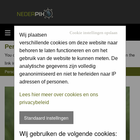
MENU
Cookie instellingen opslaan
Wij plaatsen
verschillende cookies om deze website naar
Personal Gallery of daan de vos
behoren te laten functioneren en om het
You can view the personal galleries of other members by clicking on the
gebruik van de website te kunnen meten. De
link in their profiles
analytische gegevens zijn volledig
Personal Gallery of daan de vos
geanonimiseerd en niet te herleiden naar IP
adressen of personen.
Lees hier meer over cookies en ons
privacybeleid
Standaard instellingen
Wij gebruiken de volgende cookies: