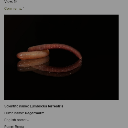
View: 54
Comments
: 1
Scientific name:
Lumbricus terrestris
Dutch name:
Regenworm
English name:
-
Place: Breda