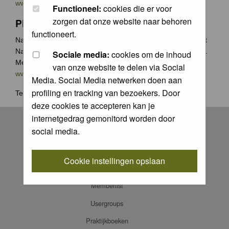
www.groenecamera.nl
Functioneel:
cookies die er voor
zorgen dat onze website naar behoren
Photochallenge
functioneert.
Naast de jaarlijkse Groene Camera wedstrijden organiseert
Natuurfotografie.nl vaak photochallenges met leuke prijzen.
Sociale media:
cookies om de inhoud
Meer weten? Ga naar
van onze website te delen via Social
www.natuurfotografie.nl/rubrieken/photo-challenge/
Media. Social Media netwerken doen aan
profiling en tracking van bezoekers. Door
Terug naar
home
.
deze cookies te accepteren kan je
Register
internetgedrag gemonitord worden door
social media.
Log in
FAQ
Cookie instellingen opslaan
Contact
Memberlist
Usergroups
Praktijkboeken