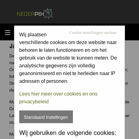
MENU
Cookie instellingen opslaan
Wij plaatsen
verschillende cookies om deze website naar
Jaarcompetitie
behoren te laten functioneren en om het
De Groene Camera is een fotowedstrijd voor elke
gebruik van de website te kunnen meten. De
natuurfotograaf uit Nederland en België.
analytische gegevens zijn volledig
Ook jouw foto archief bevat ongetwijfeld verborgen schatten;
geanonimiseerd en niet te herleiden naar IP
foto's waar je trots op bent.
adressen of personen.
Stuur ze in en wie weet win jij de Groene Camera of een van
de vele andere prijzen.
Lees hier meer over cookies en ons
privacybeleid
Maak je je meeste foto's in Nederland of België? Dan past de
Groene Camera helemaal bij jou.
Laat je mooiste foto's niet 'verstoffen' op je harde schijf, maar
Standaard instellingen
stuur je foto's in voor de Groene Camera!
Wij gebruiken de volgende cookies:
Meer weten over deze wedstrijd ga naar