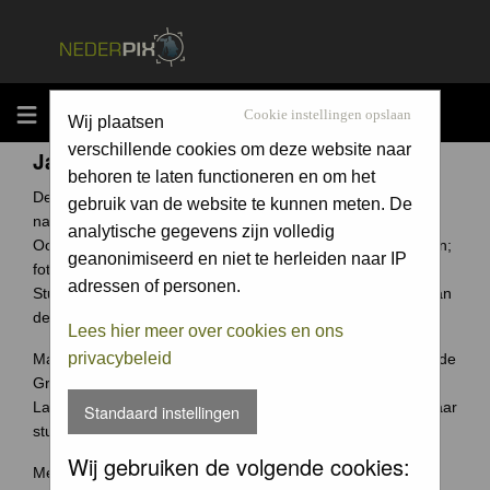
MENU
Cookie instellingen opslaan
Wij plaatsen
verschillende cookies om deze website naar
Jaarcompetitie
behoren te laten functioneren en om het
De Groene Camera is een fotowedstrijd voor elke
gebruik van de website te kunnen meten. De
natuurfotograaf uit Nederland en België.
analytische gegevens zijn volledig
Ook jouw foto archief bevat ongetwijfeld verborgen schatten;
geanonimiseerd en niet te herleiden naar IP
foto's waar je trots op bent.
adressen of personen.
Stuur ze in en wie weet win jij de Groene Camera of een van
de vele andere prijzen.
Lees hier meer over cookies en ons
privacybeleid
Maak je je meeste foto's in Nederland of België? Dan past de
Groene Camera helemaal bij jou.
Laat je mooiste foto's niet 'verstoffen' op je harde schijf, maar
Standaard instellingen
stuur je foto's in voor de Groene Camera!
Wij gebruiken de volgende cookies:
Meer weten over deze wedstrijd ga naar