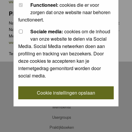
www.groenecamera.nl
Functioneel:
cookies die er voor
zorgen dat onze website naar behoren
Photochallenge
functioneert.
Naast de jaarlijkse Groene Camera wedstrijden organiseert
Natuurfotografie.nl vaak photochallenges met leuke prijzen.
Sociale media:
cookies om de inhoud
Meer weten? Ga naar
van onze website te delen via Social
www.natuurfotografie.nl/rubrieken/photo-challenge/
Media. Social Media netwerken doen aan
profiling en tracking van bezoekers. Door
Terug naar
home
.
deze cookies te accepteren kan je
Register
internetgedrag gemonitord worden door
social media.
Log in
FAQ
Cookie instellingen opslaan
Contact
Memberlist
Usergroups
Praktijkboeken