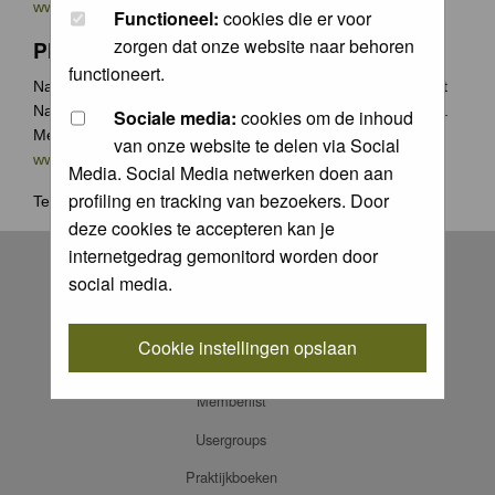
www.groenecamera.nl
Functioneel:
cookies die er voor
zorgen dat onze website naar behoren
Photochallenge
functioneert.
Naast de jaarlijkse Groene Camera wedstrijden organiseert
Natuurfotografie.nl vaak photochallenges met leuke prijzen.
Sociale media:
cookies om de inhoud
Meer weten? Ga naar
van onze website te delen via Social
www.natuurfotografie.nl/rubrieken/photo-challenge/
Media. Social Media netwerken doen aan
profiling en tracking van bezoekers. Door
Terug naar
home
.
deze cookies te accepteren kan je
Register
internetgedrag gemonitord worden door
social media.
Log in
FAQ
Cookie instellingen opslaan
Contact
Memberlist
Usergroups
Praktijkboeken