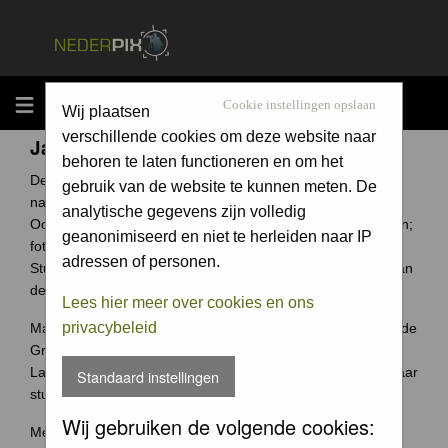
MENU
Cookie instellingen opslaan
Wij plaatsen
verschillende cookies om deze website naar
Jaarcompetitie
behoren te laten functioneren en om het
De Groene Camera is een fotowedstrijd voor elke
gebruik van de website te kunnen meten. De
natuurfotograaf uit Nederland en België.
analytische gegevens zijn volledig
Ook jouw foto archief bevat ongetwijfeld verborgen schatten;
geanonimiseerd en niet te herleiden naar IP
foto's waar je trots op bent.
adressen of personen.
Stuur ze in en wie weet win jij de Groene Camera of een van
de vele andere prijzen.
Lees hier meer over cookies en ons
privacybeleid
Maak je je meeste foto's in Nederland of België? Dan past de
Groene Camera helemaal bij jou.
Laat je mooiste foto's niet 'verstoffen' op je harde schijf, maar
Standaard instellingen
stuur je foto's in voor de Groene Camera!
Wij gebruiken de volgende cookies:
Meer weten over deze wedstrijd ga naar