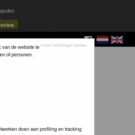
ografen
FAQ
SEARCH
LOG IN
Cookie instellingen opslaan
k van de website te
en of personen.
twerken doen aan profiling en tracking