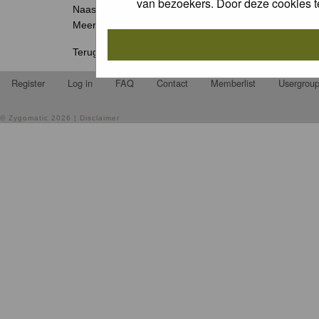
van bezoekers. Door deze cookies t
Naast de jaarlijkse Groene Camera wedstrijden organis
Meer weten? Ga naar
www.natuurfotografie.nl/rubriek
Terug naar
home
.
Register
Log in
FAQ
Contact
Memberlist
Usergrou
©
Zygomatic
2026 |
Disclaimer