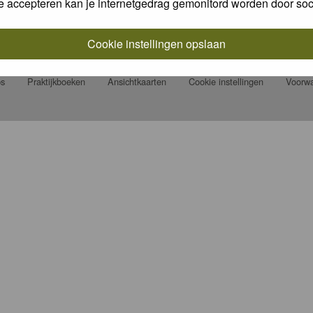
e accepteren kan je internetgedrag gemonitord worden door soc
eert Natuurfotografie.nl vaak photochallenges met leuke prijzen.
en/photo-challenge/
Cookie instellingen opslaan
ps
Praktijkboeken
Ansichtkaarten
Cookie instellingen
Voorw