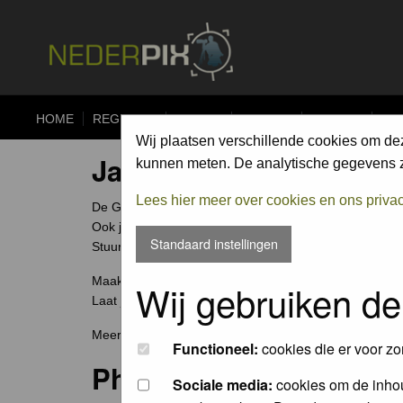
HOME
REGISTER
FORUM
UPLOAD
ALBUMS
CO
Wij plaatsen verschillende cookies om de
Jaarcompetitie
kunnen meten. De analytische gegevens zi
Lees hier meer over cookies en ons priva
De Groene Camera is een fotowedstrijd voor elke natuu
Ook jouw foto archief bevat ongetwijfeld verborgen scha
Standaard instellingen
Stuur ze in en wie weet win jij de Groene Camera of e
Maak je je meeste foto's in Nederland of België? Dan
Wij gebruiken de
Laat je mooiste foto's niet 'verstoffen' op je harde sch
Meer weten over deze wedstrijd ga naar
www.groenec
Functioneel:
cookies die er voor zo
Photochallenge
Sociale media:
cookies om de inhou