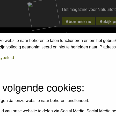
Het magazine voor Natuurfot
MPETITIONS
PIXPAS
MAGAZINE
WEBSHOP
CONTACT
ze website naar behoren te laten functioneren en om het gebrui
jn volledig geanonimiseerd en niet te herleiden naar IP adress
cybeleid
rfotograaf uit Nederland en België.
tten; foto's waar je trots op bent.
en van de vele andere prijzen.
 past de Groene Camera helemaal bij jou.
 volgende cookies:
ijf, maar stuur je foto's in voor de Groene Camera!
amera.nl
rgen dat onze website naar behoren functioneert.
d van onze website te delen via Social Media. Social Media ne