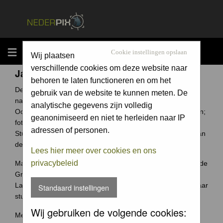
MENU
Cookie instellingen opslaan
Wij plaatsen
verschillende cookies om deze website naar
Jaarcompetitie
behoren te laten functioneren en om het
De Groene Camera is een fotowedstrijd voor elke
gebruik van de website te kunnen meten. De
natuurfotograaf uit Nederland en België.
analytische gegevens zijn volledig
Ook jouw foto archief bevat ongetwijfeld verborgen schatten;
geanonimiseerd en niet te herleiden naar IP
foto's waar je trots op bent.
adressen of personen.
Stuur ze in en wie weet win jij de Groene Camera of een van
de vele andere prijzen.
Lees hier meer over cookies en ons
privacybeleid
Maak je je meeste foto's in Nederland of België? Dan past de
Groene Camera helemaal bij jou.
Laat je mooiste foto's niet 'verstoffen' op je harde schijf, maar
Standaard instellingen
stuur je foto's in voor de Groene Camera!
Wij gebruiken de volgende cookies:
Meer weten over deze wedstrijd ga naar