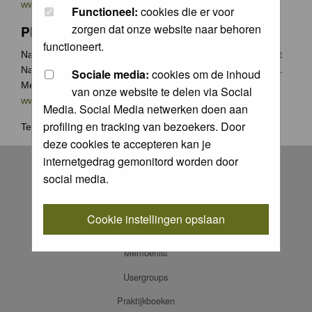
www.groenecamera.nl
Functioneel:
cookies die er voor
zorgen dat onze website naar behoren
Photochallenge
functioneert.
Naast de jaarlijkse Groene Camera wedstrijden organiseert
Natuurfotografie.nl vaak photochallenges met leuke prijzen.
Sociale media:
cookies om de inhoud
Meer weten? Ga naar
van onze website te delen via Social
www.natuurfotografie.nl/rubrieken/photo-challenge/
Media. Social Media netwerken doen aan
profiling en tracking van bezoekers. Door
Terug naar
home
.
deze cookies te accepteren kan je
Register
internetgedrag gemonitord worden door
social media.
Log in
FAQ
Cookie instellingen opslaan
Contact
Memberlist
Usergroups
Praktijkboeken