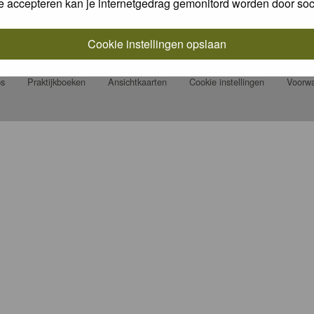
e accepteren kan je internetgedrag gemonitord worden door soc
eert Natuurfotografie.nl vaak photochallenges met leuke prijzen.
en/photo-challenge/
Cookie instellingen opslaan
ps
Praktijkboeken
Ansichtkaarten
Cookie instellingen
Voorw