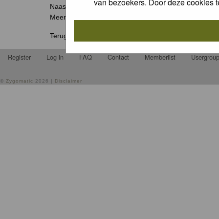
van bezoekers. Door deze cookies t
Naast de jaarlijkse Groene Camera wedstrijden organis
Meer weten? Ga naar
www.natuurfotografie.nl/rubriek
Terug naar
home
.
Register
Log in
FAQ
Contact
Memberlist
Usergrou
©
Zygomatic
2026 |
Disclaimer