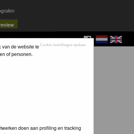
ografen
FAQ
SEARCH
LOG IN
Cookie instellingen opslaan
k van de website te
en of personen.
twerken doen aan profiling en tracking