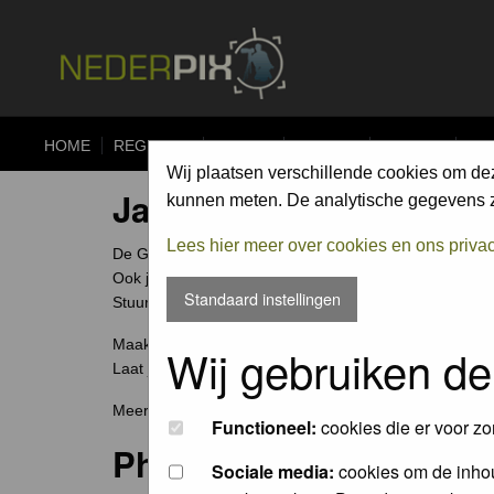
HOME
REGISTER
FORUM
UPLOAD
ALBUMS
CO
Wij plaatsen verschillende cookies om de
Jaarcompetitie
kunnen meten. De analytische gegevens zi
Lees hier meer over cookies en ons priva
De Groene Camera is een fotowedstrijd voor elke natuu
Ook jouw foto archief bevat ongetwijfeld verborgen scha
Standaard instellingen
Stuur ze in en wie weet win jij de Groene Camera of e
Maak je je meeste foto's in Nederland of België? Dan
Wij gebruiken de
Laat je mooiste foto's niet 'verstoffen' op je harde sch
Meer weten over deze wedstrijd ga naar
www.groenec
Functioneel:
cookies die er voor zo
Photochallenge
Sociale media:
cookies om de inhou