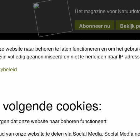
Het magazine voor Natuurfot
MPETITIONS
PIXPAS
MAGAZINE
WEBSHOP
CONTACT
ze website naar behoren te laten functioneren en om het gebrui
jn volledig geanonimiseerd en niet te herleiden naar IP adress
cybeleid
rfotograaf uit Nederland en België.
tten; foto's waar je trots op bent.
en van de vele andere prijzen.
 past de Groene Camera helemaal bij jou.
 volgende cookies:
ijf, maar stuur je foto's in voor de Groene Camera!
amera.nl
rgen dat onze website naar behoren functioneert.
d van onze website te delen via Social Media. Social Media ne