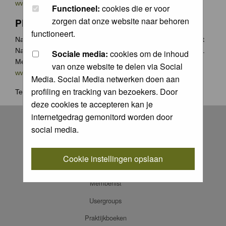
www.groenecamera.nl
Functioneel:
cookies die er voor
zorgen dat onze website naar behoren
Photochallenge
functioneert.
Naast de jaarlijkse Groene Camera wedstrijden organiseert
Natuurfotografie.nl vaak photochallenges met leuke prijzen.
Sociale media:
cookies om de inhoud
Meer weten? Ga naar
van onze website te delen via Social
www.natuurfotografie.nl/rubrieken/photo-challenge/
Media. Social Media netwerken doen aan
profiling en tracking van bezoekers. Door
Terug naar
home
.
deze cookies te accepteren kan je
Register
internetgedrag gemonitord worden door
social media.
Log in
FAQ
Cookie instellingen opslaan
Contact
Memberlist
Usergroups
Praktijkboeken