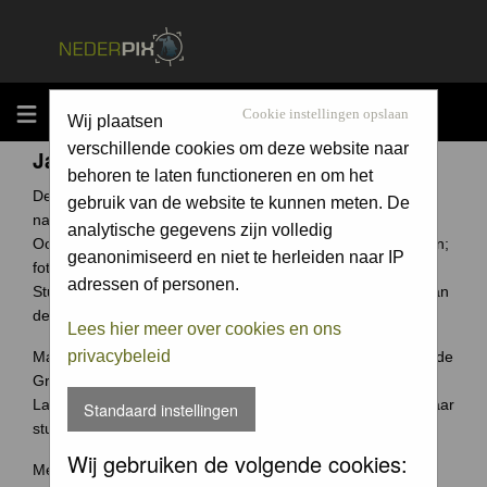
MENU
Cookie instellingen opslaan
Wij plaatsen
verschillende cookies om deze website naar
Jaarcompetitie
behoren te laten functioneren en om het
De Groene Camera is een fotowedstrijd voor elke
gebruik van de website te kunnen meten. De
natuurfotograaf uit Nederland en België.
analytische gegevens zijn volledig
Ook jouw foto archief bevat ongetwijfeld verborgen schatten;
geanonimiseerd en niet te herleiden naar IP
foto's waar je trots op bent.
adressen of personen.
Stuur ze in en wie weet win jij de Groene Camera of een van
de vele andere prijzen.
Lees hier meer over cookies en ons
privacybeleid
Maak je je meeste foto's in Nederland of België? Dan past de
Groene Camera helemaal bij jou.
Laat je mooiste foto's niet 'verstoffen' op je harde schijf, maar
Standaard instellingen
stuur je foto's in voor de Groene Camera!
Wij gebruiken de volgende cookies:
Meer weten over deze wedstrijd ga naar