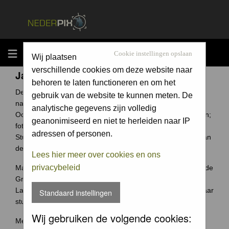
MENU
Cookie instellingen opslaan
Wij plaatsen
verschillende cookies om deze website naar
Jaarcompetitie
behoren te laten functioneren en om het
De Groene Camera is een fotowedstrijd voor elke
gebruik van de website te kunnen meten. De
natuurfotograaf uit Nederland en België.
analytische gegevens zijn volledig
Ook jouw foto archief bevat ongetwijfeld verborgen schatten;
geanonimiseerd en niet te herleiden naar IP
foto's waar je trots op bent.
adressen of personen.
Stuur ze in en wie weet win jij de Groene Camera of een van
de vele andere prijzen.
Lees hier meer over cookies en ons
privacybeleid
Maak je je meeste foto's in Nederland of België? Dan past de
Groene Camera helemaal bij jou.
Laat je mooiste foto's niet 'verstoffen' op je harde schijf, maar
Standaard instellingen
stuur je foto's in voor de Groene Camera!
Wij gebruiken de volgende cookies:
Meer weten over deze wedstrijd ga naar