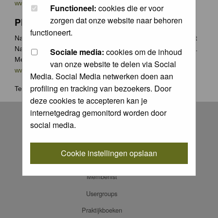
www.groenecamera.nl
Functioneel:
cookies die er voor
zorgen dat onze website naar behoren
Photochallenge
functioneert.
Naast de jaarlijkse Groene Camera wedstrijden organiseert
Natuurfotografie.nl vaak photochallenges met leuke prijzen.
Sociale media:
cookies om de inhoud
Meer weten? Ga naar
van onze website te delen via Social
www.natuurfotografie.nl/rubrieken/photo-challenge/
Media. Social Media netwerken doen aan
profiling en tracking van bezoekers. Door
Terug naar
home
.
deze cookies te accepteren kan je
Register
internetgedrag gemonitord worden door
social media.
Log in
FAQ
Cookie instellingen opslaan
Contact
Memberlist
Usergroups
Praktijkboeken