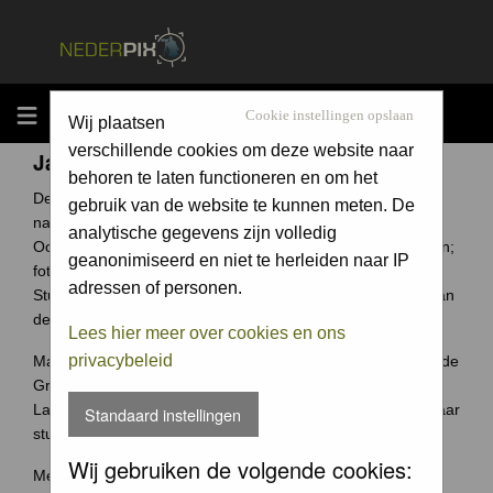
MENU
Cookie instellingen opslaan
Wij plaatsen
verschillende cookies om deze website naar
Jaarcompetitie
behoren te laten functioneren en om het
De Groene Camera is een fotowedstrijd voor elke
gebruik van de website te kunnen meten. De
natuurfotograaf uit Nederland en België.
analytische gegevens zijn volledig
Ook jouw foto archief bevat ongetwijfeld verborgen schatten;
geanonimiseerd en niet te herleiden naar IP
foto's waar je trots op bent.
adressen of personen.
Stuur ze in en wie weet win jij de Groene Camera of een van
de vele andere prijzen.
Lees hier meer over cookies en ons
privacybeleid
Maak je je meeste foto's in Nederland of België? Dan past de
Groene Camera helemaal bij jou.
Laat je mooiste foto's niet 'verstoffen' op je harde schijf, maar
Standaard instellingen
stuur je foto's in voor de Groene Camera!
Wij gebruiken de volgende cookies:
Meer weten over deze wedstrijd ga naar