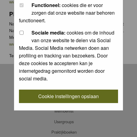
www.groenecamera.nl
Functioneel:
cookies die er voor
zorgen dat onze website naar behoren
Photochallenge
functioneert.
Naast de jaarlijkse Groene Camera wedstrijden organiseert
Natuurfotografie.nl vaak photochallenges met leuke prijzen.
Sociale media:
cookies om de inhoud
Meer weten? Ga naar
van onze website te delen via Social
www.natuurfotografie.nl/rubrieken/photo-challenge/
Media. Social Media netwerken doen aan
profiling en tracking van bezoekers. Door
Terug naar
home
.
deze cookies te accepteren kan je
Register
internetgedrag gemonitord worden door
social media.
Log in
FAQ
Cookie instellingen opslaan
Contact
Memberlist
Usergroups
Praktijkboeken