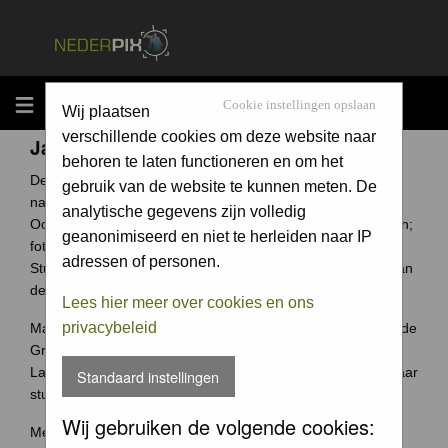
MENU
Cookie instellingen opslaan
Wij plaatsen
verschillende cookies om deze website naar
Jaarcompetitie
behoren te laten functioneren en om het
De Groene Camera is een fotowedstrijd voor elke
gebruik van de website te kunnen meten. De
natuurfotograaf uit Nederland en België.
analytische gegevens zijn volledig
Ook jouw foto archief bevat ongetwijfeld verborgen schatten;
geanonimiseerd en niet te herleiden naar IP
foto's waar je trots op bent.
adressen of personen.
Stuur ze in en wie weet win jij de Groene Camera of een van
de vele andere prijzen.
Lees hier meer over cookies en ons
privacybeleid
Maak je je meeste foto's in Nederland of België? Dan past de
Groene Camera helemaal bij jou.
Laat je mooiste foto's niet 'verstoffen' op je harde schijf, maar
Standaard instellingen
stuur je foto's in voor de Groene Camera!
Wij gebruiken de volgende cookies:
Meer weten over deze wedstrijd ga naar