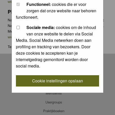
www.groenecamera.nl
Functioneel:
cookies die er voor
zorgen dat onze website naar behoren
Photochallenge
functioneert.
Naast de jaarlijkse Groene Camera wedstrijden organiseert
Natuurfotografie.nl vaak photochallenges met leuke prijzen.
Sociale media:
cookies om de inhoud
Meer weten? Ga naar
van onze website te delen via Social
www.natuurfotografie.nl/rubrieken/photo-challenge/
Media. Social Media netwerken doen aan
profiling en tracking van bezoekers. Door
Terug naar
home
.
deze cookies te accepteren kan je
Register
internetgedrag gemonitord worden door
social media.
Log in
FAQ
Cookie instellingen opslaan
Contact
Memberlist
Usergroups
Praktijkboeken