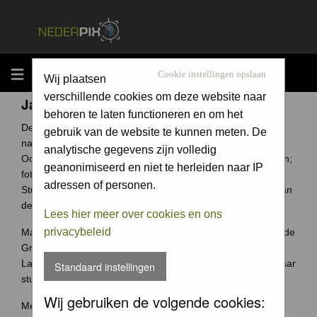
MENU
Cookie instellingen opslaan
Wij plaatsen
verschillende cookies om deze website naar
Jaarcompetitie
behoren te laten functioneren en om het
De Groene Camera is een fotowedstrijd voor elke
gebruik van de website te kunnen meten. De
natuurfotograaf uit Nederland en België.
analytische gegevens zijn volledig
Ook jouw foto archief bevat ongetwijfeld verborgen schatten;
geanonimiseerd en niet te herleiden naar IP
foto's waar je trots op bent.
adressen of personen.
Stuur ze in en wie weet win jij de Groene Camera of een van
de vele andere prijzen.
Lees hier meer over cookies en ons
privacybeleid
Maak je je meeste foto's in Nederland of België? Dan past de
Groene Camera helemaal bij jou.
Laat je mooiste foto's niet 'verstoffen' op je harde schijf, maar
Standaard instellingen
stuur je foto's in voor de Groene Camera!
Wij gebruiken de volgende cookies:
Meer weten over deze wedstrijd ga naar