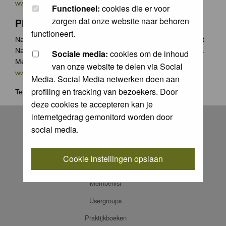
www.groenecamera.nl
Functioneel:
cookies die er voor
zorgen dat onze website naar behoren
Photochallenge
functioneert.
Naast de jaarlijkse Groene Camera wedstrijden organiseert
Natuurfotografie.nl vaak photochallenges met leuke prijzen.
Sociale media:
cookies om de inhoud
Meer weten? Ga naar
van onze website te delen via Social
www.natuurfotografie.nl/rubrieken/photo-challenge/
Media. Social Media netwerken doen aan
profiling en tracking van bezoekers. Door
Terug naar
home
.
deze cookies te accepteren kan je
Register
internetgedrag gemonitord worden door
social media.
Log in
FAQ
Cookie instellingen opslaan
Contact
Memberlist
Usergroups
Praktijkboeken