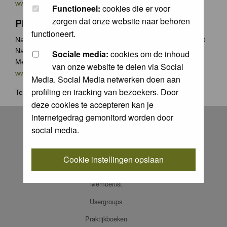
www.groenecamera.nl
Functioneel:
cookies die er voor
zorgen dat onze website naar behoren
Photochallenge
functioneert.
Naast de jaarlijkse Groene Camera wedstrijden organiseert
Natuurfotografie.nl vaak photochallenges met leuke prijzen.
Sociale media:
cookies om de inhoud
Meer weten? Ga naar
van onze website te delen via Social
www.natuurfotografie.nl/rubrieken/photo-challenge/
Media. Social Media netwerken doen aan
profiling en tracking van bezoekers. Door
Terug naar
home
.
deze cookies te accepteren kan je
Register
internetgedrag gemonitord worden door
social media.
Log in
FAQ
Cookie instellingen opslaan
Contact
Memberlist
Usergroups
Praktijkboeken