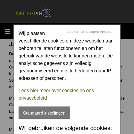
MENU
Cookie instellingen opslaan
Wij plaatsen
verschillende cookies om deze website naar
Jaarcompetitie
behoren te laten functioneren en om het
De Groene Camera is een fotowedstrijd voor elke
gebruik van de website te kunnen meten. De
natuurfotograaf uit Nederland en België.
analytische gegevens zijn volledig
Ook jouw foto archief bevat ongetwijfeld verborgen schatten;
geanonimiseerd en niet te herleiden naar IP
foto's waar je trots op bent.
adressen of personen.
Stuur ze in en wie weet win jij de Groene Camera of een van
de vele andere prijzen.
Lees hier meer over cookies en ons
privacybeleid
Maak je je meeste foto's in Nederland of België? Dan past de
Groene Camera helemaal bij jou.
Laat je mooiste foto's niet 'verstoffen' op je harde schijf, maar
Standaard instellingen
stuur je foto's in voor de Groene Camera!
Wij gebruiken de volgende cookies:
Meer weten over deze wedstrijd ga naar