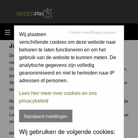
MENU
Cookie instellingen opslaan
Wij plaatsen
verschillende cookies om deze website naar
Jaarcompetitie
behoren te laten functioneren en om het
De Groene Camera is een fotowedstrijd voor elke
gebruik van de website te kunnen meten. De
natuurfotograaf uit Nederland en België.
analytische gegevens zijn volledig
Ook jouw foto archief bevat ongetwijfeld verborgen schatten;
geanonimiseerd en niet te herleiden naar IP
foto's waar je trots op bent.
adressen of personen.
Stuur ze in en wie weet win jij de Groene Camera of een van
de vele andere prijzen.
Lees hier meer over cookies en ons
privacybeleid
Maak je je meeste foto's in Nederland of België? Dan past de
Groene Camera helemaal bij jou.
Laat je mooiste foto's niet 'verstoffen' op je harde schijf, maar
Standaard instellingen
stuur je foto's in voor de Groene Camera!
Wij gebruiken de volgende cookies:
Meer weten over deze wedstrijd ga naar