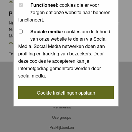
www.groenecamera.nl
Functioneel:
cookies die er voor
zorgen dat onze website naar behoren
Photochallenge
functioneert.
Naast de jaarlijkse Groene Camera wedstrijden organiseert
Natuurfotografie.nl vaak photochallenges met leuke prijzen.
Sociale media:
cookies om de inhoud
Meer weten? Ga naar
van onze website te delen via Social
www.natuurfotografie.nl/rubrieken/photo-challenge/
Media. Social Media netwerken doen aan
profiling en tracking van bezoekers. Door
Terug naar
home
.
deze cookies te accepteren kan je
Register
internetgedrag gemonitord worden door
social media.
Log in
FAQ
Cookie instellingen opslaan
Contact
Memberlist
Usergroups
Praktijkboeken