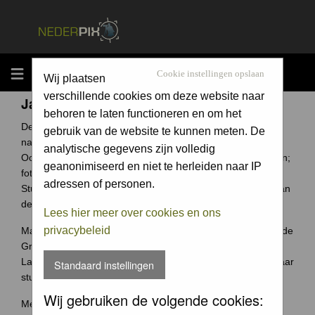
MENU
Cookie instellingen opslaan
Wij plaatsen
verschillende cookies om deze website naar
Jaarcompetitie
behoren te laten functioneren en om het
De Groene Camera is een fotowedstrijd voor elke
gebruik van de website te kunnen meten. De
natuurfotograaf uit Nederland en België.
analytische gegevens zijn volledig
Ook jouw foto archief bevat ongetwijfeld verborgen schatten;
geanonimiseerd en niet te herleiden naar IP
foto's waar je trots op bent.
adressen of personen.
Stuur ze in en wie weet win jij de Groene Camera of een van
de vele andere prijzen.
Lees hier meer over cookies en ons
privacybeleid
Maak je je meeste foto's in Nederland of België? Dan past de
Groene Camera helemaal bij jou.
Laat je mooiste foto's niet 'verstoffen' op je harde schijf, maar
Standaard instellingen
stuur je foto's in voor de Groene Camera!
Wij gebruiken de volgende cookies:
Meer weten over deze wedstrijd ga naar