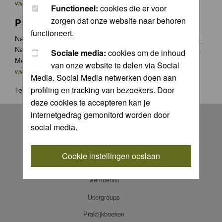
www.groenecamera.nl
Functioneel:
cookies die er voor
zorgen dat onze website naar behoren
Photochallenge
functioneert.
Naast de jaarlijkse Groene Camera wedstrijden organiseert
Natuurfotografie.nl vaak photochallenges met leuke prijzen.
Sociale media:
cookies om de inhoud
Meer weten? Ga naar
van onze website te delen via Social
www.natuurfotografie.nl/rubrieken/photo-challenge/
Media. Social Media netwerken doen aan
profiling en tracking van bezoekers. Door
Terug naar
home
.
deze cookies te accepteren kan je
Register
internetgedrag gemonitord worden door
social media.
Log in
FAQ
Cookie instellingen opslaan
Contact
Memberlist
Usergroups
Praktijkboeken