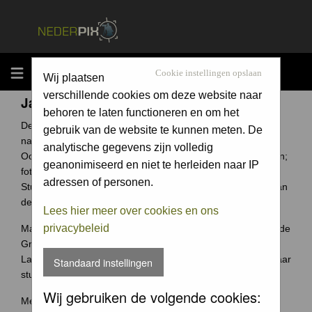
MENU
Cookie instellingen opslaan
Wij plaatsen
verschillende cookies om deze website naar
Jaarcompetitie
behoren te laten functioneren en om het
De Groene Camera is een fotowedstrijd voor elke
gebruik van de website te kunnen meten. De
natuurfotograaf uit Nederland en België.
analytische gegevens zijn volledig
Ook jouw foto archief bevat ongetwijfeld verborgen schatten;
geanonimiseerd en niet te herleiden naar IP
foto's waar je trots op bent.
adressen of personen.
Stuur ze in en wie weet win jij de Groene Camera of een van
de vele andere prijzen.
Lees hier meer over cookies en ons
privacybeleid
Maak je je meeste foto's in Nederland of België? Dan past de
Groene Camera helemaal bij jou.
Laat je mooiste foto's niet 'verstoffen' op je harde schijf, maar
Standaard instellingen
stuur je foto's in voor de Groene Camera!
Wij gebruiken de volgende cookies:
Meer weten over deze wedstrijd ga naar