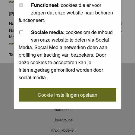
www.groenecamera.nl
Functioneel:
cookies die er voor
zorgen dat onze website naar behoren
Photochallenge
functioneert.
Naast de jaarlijkse Groene Camera wedstrijden organiseert
Natuurfotografie.nl vaak photochallenges met leuke prijzen.
Sociale media:
cookies om de inhoud
Meer weten? Ga naar
van onze website te delen via Social
www.natuurfotografie.nl/rubrieken/photo-challenge/
Media. Social Media netwerken doen aan
profiling en tracking van bezoekers. Door
Terug naar
home
.
deze cookies te accepteren kan je
Register
internetgedrag gemonitord worden door
social media.
Log in
FAQ
Cookie instellingen opslaan
Contact
Memberlist
Usergroups
Praktijkboeken