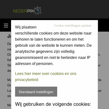
MENU
Cookie instellingen opslaan
Wij plaatsen
verschillende cookies om deze website naar
Jaarcompetitie
behoren te laten functioneren en om het
De Groene Camera is een fotowedstrijd voor elke
gebruik van de website te kunnen meten. De
natuurfotograaf uit Nederland en België.
analytische gegevens zijn volledig
Ook jouw foto archief bevat ongetwijfeld verborgen schatten;
geanonimiseerd en niet te herleiden naar IP
foto's waar je trots op bent.
adressen of personen.
Stuur ze in en wie weet win jij de Groene Camera of een van
de vele andere prijzen.
Lees hier meer over cookies en ons
privacybeleid
Maak je je meeste foto's in Nederland of België? Dan past de
Groene Camera helemaal bij jou.
Laat je mooiste foto's niet 'verstoffen' op je harde schijf, maar
Standaard instellingen
stuur je foto's in voor de Groene Camera!
Wij gebruiken de volgende cookies:
Meer weten over deze wedstrijd ga naar