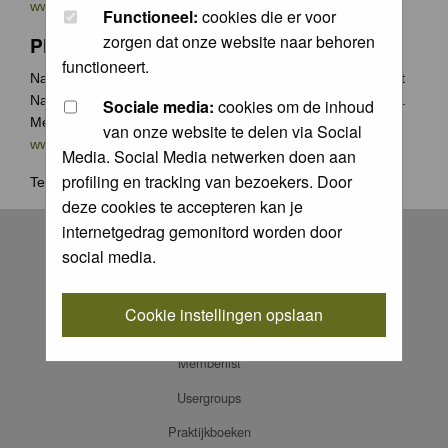
www.groenecamera.nl
Functioneel:
cookies die er voor
zorgen dat onze website naar behoren
Photochallenge
functioneert.
Naast de jaarlijkse Groene Camera wedstrijden organiseert
Natuurfotografie.nl vaak photochallenges met leuke prijzen.
Sociale media:
cookies om de inhoud
Meer weten? Ga naar
van onze website te delen via Social
www.natuurfotografie.nl/rubrieken/photo-challenge/
Media. Social Media netwerken doen aan
profiling en tracking van bezoekers. Door
Terug naar
home
.
deze cookies te accepteren kan je
Register
internetgedrag gemonitord worden door
social media.
Log in
FAQ
Cookie instellingen opslaan
Contact
Memberlist
Usergroups
Praktijkboeken