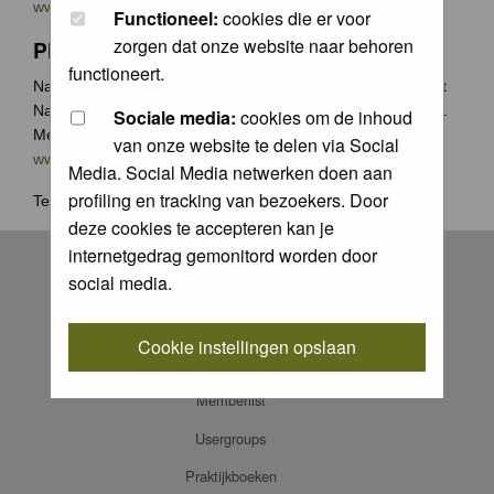
www.groenecamera.nl
Functioneel:
cookies die er voor
zorgen dat onze website naar behoren
Photochallenge
functioneert.
Naast de jaarlijkse Groene Camera wedstrijden organiseert
Natuurfotografie.nl vaak photochallenges met leuke prijzen.
Sociale media:
cookies om de inhoud
Meer weten? Ga naar
van onze website te delen via Social
www.natuurfotografie.nl/rubrieken/photo-challenge/
Media. Social Media netwerken doen aan
profiling en tracking van bezoekers. Door
Terug naar
home
.
deze cookies te accepteren kan je
Register
internetgedrag gemonitord worden door
social media.
Log in
FAQ
Cookie instellingen opslaan
Contact
Memberlist
Usergroups
Praktijkboeken