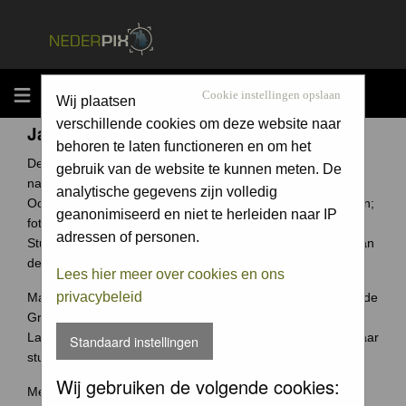
MENU
Cookie instellingen opslaan
Wij plaatsen
verschillende cookies om deze website naar
Jaarcompetitie
behoren te laten functioneren en om het
De Groene Camera is een fotowedstrijd voor elke
gebruik van de website te kunnen meten. De
natuurfotograaf uit Nederland en België.
analytische gegevens zijn volledig
Ook jouw foto archief bevat ongetwijfeld verborgen schatten;
geanonimiseerd en niet te herleiden naar IP
foto's waar je trots op bent.
adressen of personen.
Stuur ze in en wie weet win jij de Groene Camera of een van
de vele andere prijzen.
Lees hier meer over cookies en ons
privacybeleid
Maak je je meeste foto's in Nederland of België? Dan past de
Groene Camera helemaal bij jou.
Laat je mooiste foto's niet 'verstoffen' op je harde schijf, maar
Standaard instellingen
stuur je foto's in voor de Groene Camera!
Wij gebruiken de volgende cookies:
Meer weten over deze wedstrijd ga naar