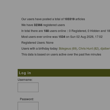
Who is Online
Our users have posted a total of
103319
articles
We have
32366
registered users
In total there are
188
users online :: 0 Registered, 0 Hidden and 
Most users ever online was
1534
on Sun 02 Aug 2026, 17:02
Registered Users: None
Users with a birthday today:
Bdegeus (69)
,
Chris Hunt (82)
,
djalber
This data is based on users active over the past five minutes
Log in
Username:
Password: