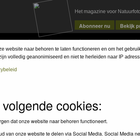
Het magazine voor Natuurfot
MPETITIONS
PIXPAS
MAGAZINE
WEBSHOP
CONTACT
ze website naar behoren te laten functioneren en om het gebrui
jn volledig geanonimiseerd en niet te herleiden naar IP adress
cybeleid
 volgende cookies:
Topics
P
10
1
rgen dat onze website naar behoren functioneert.
ienen te voldoen en de gedragscode
d van onze website te delen via Social Media. Social Media ne