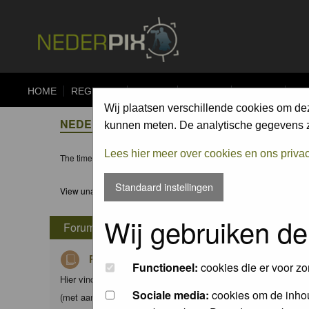
HOME
REGISTER
FORUM
UPLOAD
ALBUMS
CO
Wij plaatsen verschillende cookies om de
NEDERPIX.NL FORUM INDEX
kunnen meten. De analytische gegevens zi
Lees hier meer over cookies en ons priva
The time now is Fri 07 Aug 2026, 23:58
Standaard instellingen
View unanswered posts
Wij gebruiken de
Forum
Richtlijnen voor Nederpix fotografen
Functioneel:
cookies die er voor zo
Hier vind je de criteria waaraan foto's in de diverse albums d
Sociale media:
cookies om de inhou
(met aanvullingen) van Nederpix.