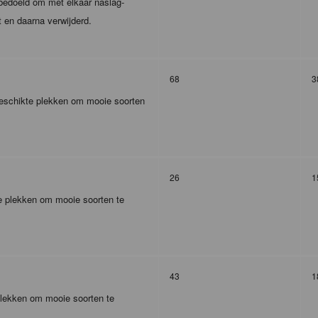
m bedoeld om met elkaar naslag-
t en daarna verwijderd.
68
3
 geschikte plekken om mooie soorten
26
1
te plekken om mooie soorten te
43
1
plekken om mooie soorten te