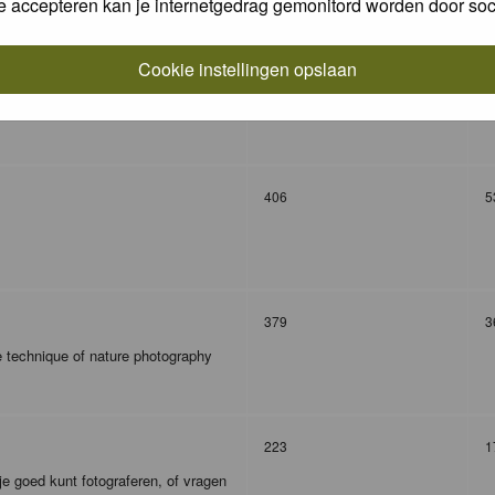
e accepteren kan je internetgedrag gemonitord worden door soc
Cookie instellingen opslaan
327
9
406
5
379
3
e technique of nature photography
223
1
je goed kunt fotograferen, of vragen