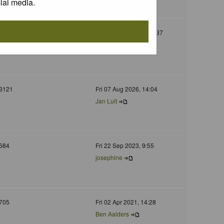
ial media.
130
Wed 05 Nov 2025, 11:37
Jurgen Maassen
3121
Fri 07 Aug 2026, 14:04
Jan Luit
684
Fri 22 Sep 2023, 9:55
josephine
705
Fri 02 Apr 2021, 14:28
Ben Aalders