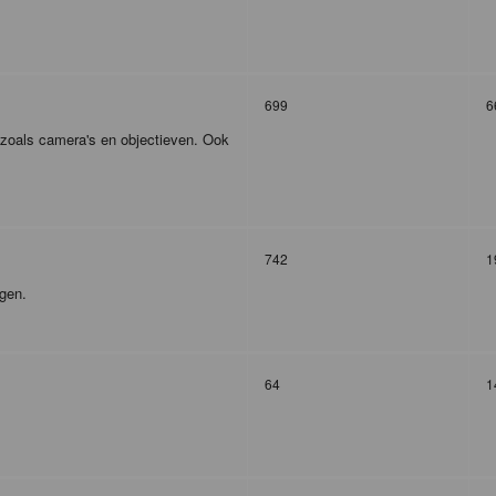
699
6
r zoals camera's en objectieven. Ook
742
1
agen.
64
1