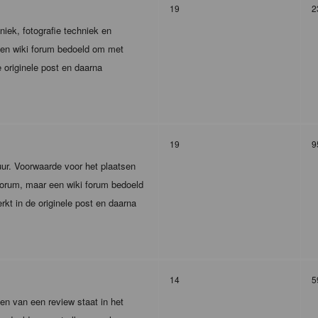
19
2
iek, fotografie techniek en
 een wiki forum bedoeld om met
 originele post en daarna
19
9
tuur. Voorwaarde voor het plaatsen
r forum, maar een wiki forum bedoeld
kt in de originele post en daarna
14
5
en van een review staat in het