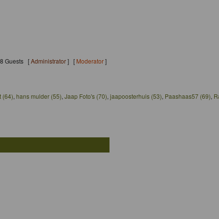
188 Guests [
Administrator
] [
Moderator
]
t (64)
,
hans mulder (55)
,
Jaap Foto's (70)
,
jaapoosterhuis (53)
,
Paashaas57 (69)
,
R