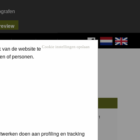
ografen
FAQ
SEARCH
LOG IN
Cookie instellingen opslaan
k van de website te
en of personen.
osts
Last Post
13
Thu 08 Dec 2016, 21:51
F.C. van der Horst
twerken doen aan profiling en tracking