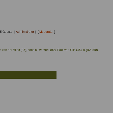
145 Guests [
Administrator
] [
Moderator
]
e van der Vlies (85)
,
kees ouwerkerk (92)
,
Paul van Gils (45)
,
sigi66 (60)