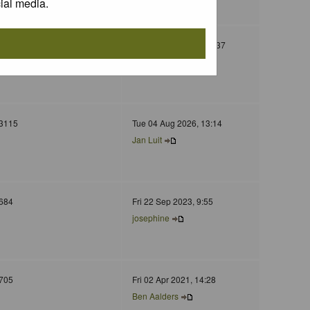
ial media.
130
Wed 05 Nov 2025, 11:37
Jurgen Maassen
3115
Tue 04 Aug 2026, 13:14
Jan Luit
684
Fri 22 Sep 2023, 9:55
josephine
705
Fri 02 Apr 2021, 14:28
Ben Aalders