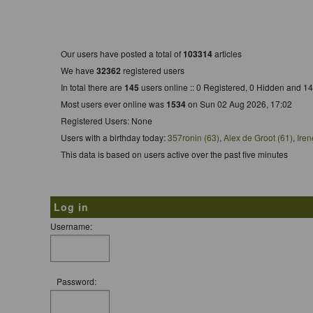
Who is Online
Our users have posted a total of
103314
articles
We have
32362
registered users
In total there are
145
users online :: 0 Registered, 0 Hidden and 
Most users ever online was
1534
on Sun 02 Aug 2026, 17:02
Registered Users: None
Users with a birthday today:
357ronin (63)
,
Alex de Groot (61)
,
Iren
This data is based on users active over the past five minutes
Log in
Username:
Password: