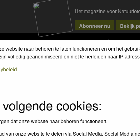
Het magazine voor Natuurfot
MPETITIONS
PIXPAS
MAGAZINE
WEBSHOP
CONTACT
ze website naar behoren te laten functioneren en om het gebrui
jn volledig geanonimiseerd en niet te herleiden naar IP adress
cybeleid
 volgende cookies:
Topics
P
10
1
rgen dat onze website naar behoren functioneert.
ienen te voldoen en de gedragscode
d van onze website te delen via Social Media. Social Media ne