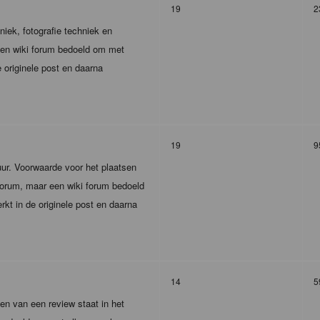
19
2
iek, fotografie techniek en
 een wiki forum bedoeld om met
 originele post en daarna
19
9
tuur. Voorwaarde voor het plaatsen
r forum, maar een wiki forum bedoeld
kt in de originele post en daarna
14
5
en van een review staat in het