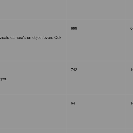
699
6
r zoals camera's en objectieven. Ook
742
1
agen.
64
1