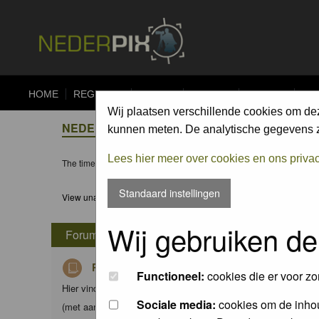
HOME
REGISTER
FORUM
UPLOAD
ALBUMS
CO
Wij plaatsen verschillende cookies om de
NEDERPIX.NL FORUM INDEX
kunnen meten. De analytische gegevens zi
Lees hier meer over cookies en ons priva
The time now is Thu 06 Aug 2026, 3:11
Standaard instellingen
View unanswered posts
Wij gebruiken de
Forum
Richtlijnen voor Nederpix fotografen
Functioneel:
cookies die er voor zo
Hier vind je de criteria waaraan foto's in de diverse albums d
Sociale media:
cookies om de inhou
(met aanvullingen) van Nederpix.