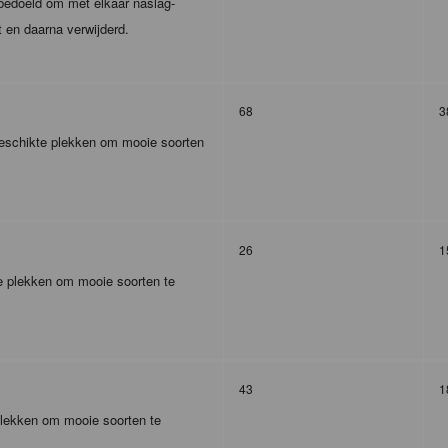
m bedoeld om met elkaar naslag-
t en daarna verwijderd.
68
3
 geschikte plekken om mooie soorten
26
1
te plekken om mooie soorten te
43
1
plekken om mooie soorten te