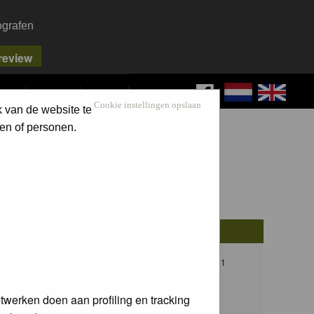
ografen
FAQ
SEARCH
LOG IN
Cookie instellingen opslaan
k van de website te
en of personen.
osts
Last Post
13
Thu 08 Dec 2016, 21:51
F.C. van der Horst
twerken doen aan profiling en tracking