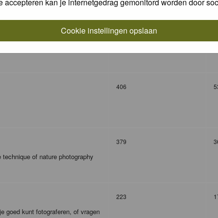
e accepteren kan je internetgedrag gemonitord worden door soc
Cookie instellingen opslaan
327
9
406
5
379
3
e technique of nature photography
223
1
je goed kunt fotograferen, of vragen