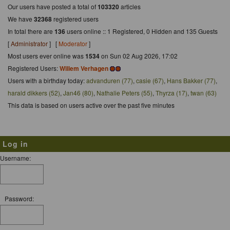
Our users have posted a total of
103320
articles
We have
32368
registered users
In total there are
136
users online :: 1 Registered, 0 Hidden and 135 Guests
[
Administrator
] [
Moderator
]
Most users ever online was
1534
on Sun 02 Aug 2026, 17:02
Registered Users:
Willem Verhagen
Users with a birthday today:
advanduren (77)
,
casie (67)
,
Hans Bakker (77)
,
harald dikkers (52)
,
Jan46 (80)
,
Nathalie Peters (55)
,
Thyrza (17)
,
twan (63)
This data is based on users active over the past five minutes
Log in
Username:
Password: