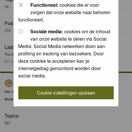
Functioneel:
cookies die er voor
10
zorgen dat onze website naar behoren
functioneert.
Posts:
113
Sociale media:
cookies om de inhoud
van onze website te delen via Social
Media. Social Media netwerken doen aan
Last Post:
profiling en tracking van bezoekers. Door
Thu 08 Dec 2016, 21:51
deze cookies te accepteren kan je
F.C. van der Horst
internetgedrag gemonitord worden door
social media.
Nieuws / News
Het nieuws forum / The news forum
Cookie instellingen opslaan
Moderator
Moderators
Topics:
327