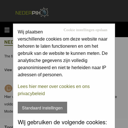
MENU
Cookie instellingen opslaan
Wij plaatsen
verschillende cookies om deze website naar
NEDERPIX.NL FORUM INDEX
behoren te laten functioneren en om het
gebruik van de website te kunnen meten. De
The time now is Sat 08 Aug 2026, 13:01
analytische gegevens zijn volledig
geanonimiseerd en niet te herleiden naar IP
View unanswered posts
adressen of personen.
Lees hier meer over cookies en ons
Richtlijnen voor Nederpix fotografen
privacybeleid
Hier vind je de criteria waaraan foto's in de diverse albums dienen te
voldoen en de gedragscode (met aanvullingen) van Nederpix.
Standaard instellingen
Moderator
Moderators
Wij gebruiken de volgende cookies:
Topics: