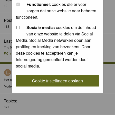
Functioneel:
cookies die er voor
10
zorgen dat onze website naar behoren
functioneert.
Posts:
113
Sociale media:
cookies om de inhoud
van onze website te delen via Social
Media. Social Media netwerken doen aan
Last Post:
profiling en tracking van bezoekers. Door
Thu 08 Dec 2016, 21:51
deze cookies te accepteren kan je
F.C. van der Horst
internetgedrag gemonitord worden door
social media.
Nieuws / News
Het nieuws forum / The news forum
Cookie instellingen opslaan
Moderator
Moderators
Topics:
327