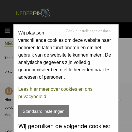
MENU
Cookie instellingen opslaan
Wij plaatsen
verschillende cookies om deze website naar
NEDERPIX.NL FORUM INDEX
behoren te laten functioneren en om het
gebruik van de website te kunnen meten. De
The time now is Sat 08 Aug 2026, 20:44
analytische gegevens zijn volledig
geanonimiseerd en niet te herleiden naar IP
View unanswered posts
adressen of personen.
Lees hier meer over cookies en ons
Richtlijnen voor Nederpix fotografen
privacybeleid
Hier vind je de criteria waaraan foto's in de diverse albums dienen te
voldoen en de gedragscode (met aanvullingen) van Nederpix.
Standaard instellingen
Moderator
Moderators
Wij gebruiken de volgende cookies:
Topics: