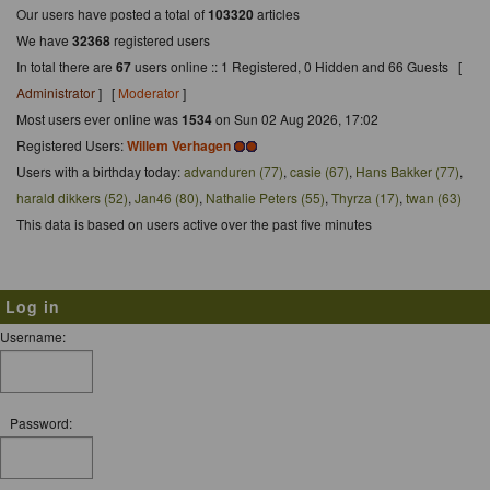
Our users have posted a total of
103320
articles
We have
32368
registered users
In total there are
67
users online :: 1 Registered, 0 Hidden and 66 Guests [
Administrator
] [
Moderator
]
Most users ever online was
1534
on Sun 02 Aug 2026, 17:02
Registered Users:
Willem Verhagen
Users with a birthday today:
advanduren (77)
,
casie (67)
,
Hans Bakker (77)
,
harald dikkers (52)
,
Jan46 (80)
,
Nathalie Peters (55)
,
Thyrza (17)
,
twan (63)
This data is based on users active over the past five minutes
Log in
Username:
Password: