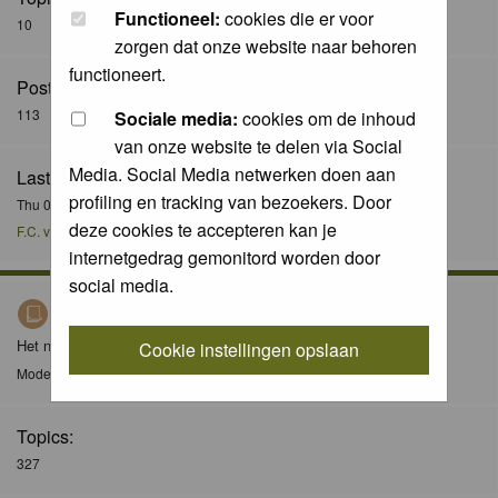
Functioneel:
cookies die er voor
10
zorgen dat onze website naar behoren
functioneert.
Posts:
113
Sociale media:
cookies om de inhoud
van onze website te delen via Social
Media. Social Media netwerken doen aan
Last Post:
profiling en tracking van bezoekers. Door
Thu 08 Dec 2016, 21:51
deze cookies te accepteren kan je
F.C. van der Horst
internetgedrag gemonitord worden door
social media.
Nieuws / News
Het nieuws forum / The news forum
Cookie instellingen opslaan
Moderator
Moderators
Topics:
327