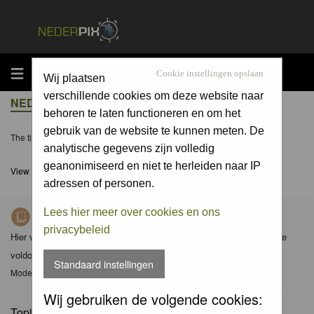
MENU
Cookie instellingen opslaan
Wij plaatsen
verschillende cookies om deze website naar
NEDERPIX.NL FORUM INDEX
behoren te laten functioneren en om het
gebruik van de website te kunnen meten. De
The time now is Sun 09 Aug 2026, 8:09
analytische gegevens zijn volledig
geanonimiseerd en niet te herleiden naar IP
View unanswered posts
adressen of personen.
Lees hier meer over cookies en ons
Richtlijnen voor Nederpix fotografen
privacybeleid
Hier vind je de criteria waaraan foto's in de diverse albums dienen te
voldoen en de gedragscode (met aanvullingen) van Nederpix.
Standaard instellingen
Moderator
Moderators
Wij gebruiken de volgende cookies:
Topics: