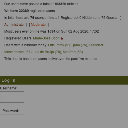
Our users have posted a total of
103320
articles
We have
32369
registered users
In total there are
76
users online :: 1 Registered, 0 Hidden and 75 Guests [
Administrator
] [
Moderator
]
Most users ever online was
1534
on Sun 02 Aug 2026, 17:02
Registered Users:
Marie-José Boon
Users with a birthday today:
Frits Porck (91)
,
jano (75)
,
Leendert
Mastenbroek (67)
,
Luc de Bruijn (70)
,
Manfred (58)
This data is based on users active over the past five minutes
Log in
Username:
Password: