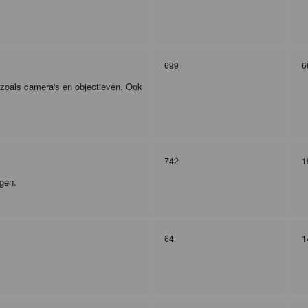
699
6
r zoals camera's en objectieven. Ook
742
1
agen.
64
1