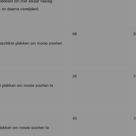
m bedoeld om met elkaar naslag-
t en daarna verwijderd.
68
3
 geschikte plekken om mooie soorten
26
1
te plekken om mooie soorten te
43
1
plekken om mooie soorten te