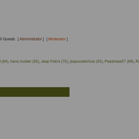
150 Guests [
Administrator
] [
Moderator
]
t (64)
,
hans mulder (55)
,
Jaap Foto's (70)
,
jaapoosterhuis (53)
,
Paashaas57 (69)
,
R