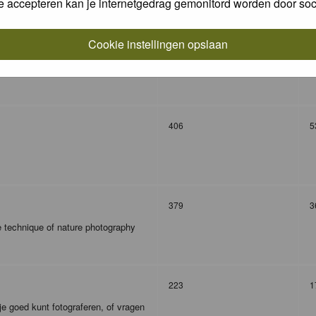
e accepteren kan je internetgedrag gemonitord worden door soc
Cookie instellingen opslaan
327
9
406
5
379
3
e technique of nature photography
223
1
je goed kunt fotograferen, of vragen