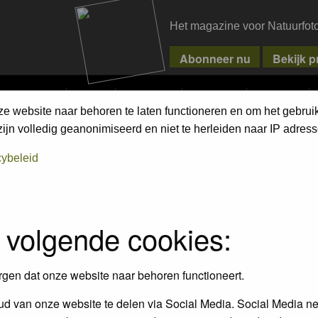
Het magazine voor Natuurfot
MPETITIONS
PIXPAS
MAGAZINE
WEBSHOP
CONTACT
ze website naar behoren te laten functioneren en om het gebrui
jn volledig geanonimiseerd en niet te herleiden naar IP adress
cybeleid
 volgende cookies:
Topics
P
10
1
rgen dat onze website naar behoren functioneert.
ienen te voldoen en de gedragscode
d van onze website te delen via Social Media. Social Media ne