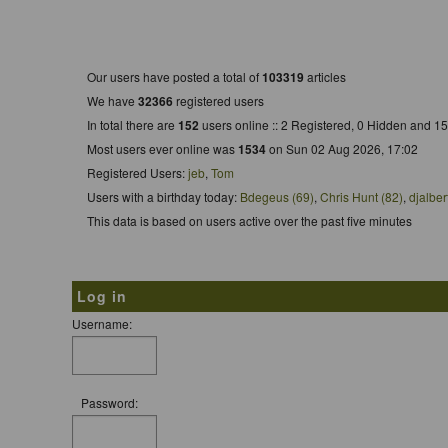
Who is Online
Our users have posted a total of
103319
articles
We have
32366
registered users
In total there are
152
users online :: 2 Registered, 0 Hidden and 
Most users ever online was
1534
on Sun 02 Aug 2026, 17:02
Registered Users:
jeb
,
Tom
Users with a birthday today:
Bdegeus (69)
,
Chris Hunt (82)
,
djalber
This data is based on users active over the past five minutes
Log in
Username:
Password: