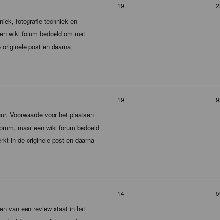
19
2
iek, fotografie techniek en
 een wiki forum bedoeld om met
 originele post en daarna
19
9
tuur. Voorwaarde voor het plaatsen
r forum, maar een wiki forum bedoeld
kt in de originele post en daarna
14
5
en van een review staat in het