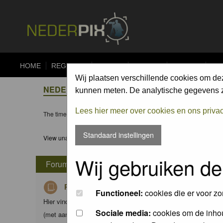
HOME
REGISTER
FORUM
UPLOAD
ALBUMS
CO
Wij plaatsen verschillende cookies om de
NEDERPIX.NL FORUM INDEX
kunnen meten. De analytische gegevens zi
Lees hier meer over cookies en ons priva
The time now is Fri 07 Aug 2026, 12:06
Standaard instellingen
View unanswered posts
Wij gebruiken de
Forum
Richtlijnen voor Nederpix fotografen
Functioneel:
cookies die er voor zo
Hier vind je de criteria waaraan foto's in de diverse albums d
Sociale media:
cookies om de inhou
(met aanvullingen) van Nederpix.