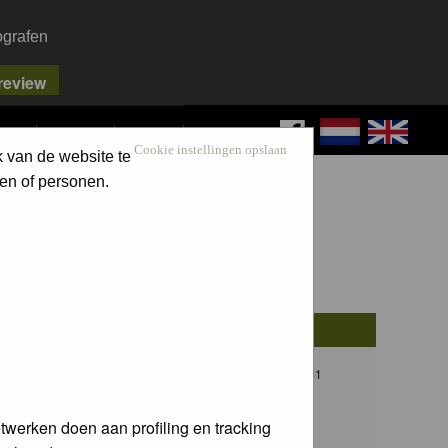
ografen
FAQ
SEARCH
LOG IN
Cookie instellingen opslaan
k van de website te
en of personen.
osts
Last Post
13
Thu 08 Dec 2016, 21:51
F.C. van der Horst
twerken doen aan profiling en tracking