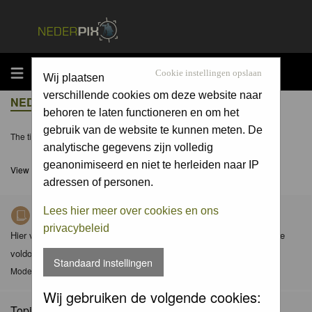
MENU
Cookie instellingen opslaan
Wij plaatsen
verschillende cookies om deze website naar
NEDERPIX.NL FORUM INDEX
behoren te laten functioneren en om het
gebruik van de website te kunnen meten. De
The time now is Sat 08 Aug 2026, 6:10
analytische gegevens zijn volledig
geanonimiseerd en niet te herleiden naar IP
View unanswered posts
adressen of personen.
Lees hier meer over cookies en ons
Richtlijnen voor Nederpix fotografen
privacybeleid
Hier vind je de criteria waaraan foto's in de diverse albums dienen te
voldoen en de gedragscode (met aanvullingen) van Nederpix.
Standaard instellingen
Moderator
Moderators
Wij gebruiken de volgende cookies:
Topics: