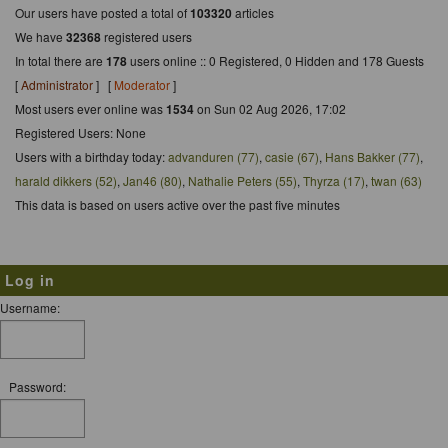
Our users have posted a total of
103320
articles
We have
32368
registered users
In total there are
178
users online :: 0 Registered, 0 Hidden and 178 Guests
[
Administrator
] [
Moderator
]
Most users ever online was
1534
on Sun 02 Aug 2026, 17:02
Registered Users: None
Users with a birthday today:
advanduren (77)
,
casie (67)
,
Hans Bakker (77)
,
harald dikkers (52)
,
Jan46 (80)
,
Nathalie Peters (55)
,
Thyrza (17)
,
twan (63)
This data is based on users active over the past five minutes
Log in
Username:
Password: