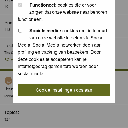
Functioneel:
cookies die er voor
10
zorgen dat onze website naar behoren
functioneert.
Posts:
113
Sociale media:
cookies om de inhoud
van onze website te delen via Social
Media. Social Media netwerken doen aan
Last Post:
profiling en tracking van bezoekers. Door
Thu 08 Dec 2016, 21:51
deze cookies te accepteren kan je
F.C. van der Horst
internetgedrag gemonitord worden door
social media.
Nieuws / News
Het nieuws forum / The news forum
Cookie instellingen opslaan
Moderator
Moderators
Topics:
327