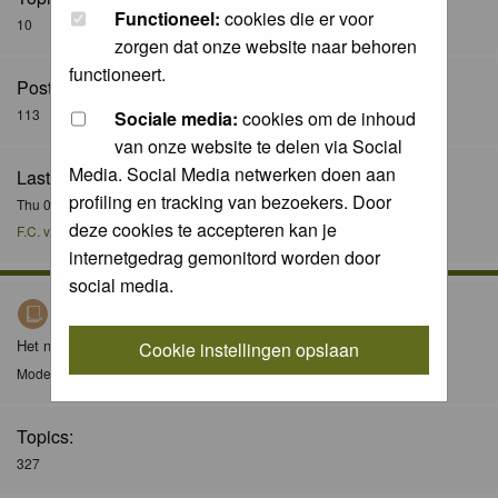
Functioneel:
cookies die er voor
10
zorgen dat onze website naar behoren
functioneert.
Posts:
113
Sociale media:
cookies om de inhoud
van onze website te delen via Social
Media. Social Media netwerken doen aan
Last Post:
profiling en tracking van bezoekers. Door
Thu 08 Dec 2016, 21:51
deze cookies te accepteren kan je
F.C. van der Horst
internetgedrag gemonitord worden door
social media.
Nieuws / News
Het nieuws forum / The news forum
Cookie instellingen opslaan
Moderator
Moderators
Topics:
327