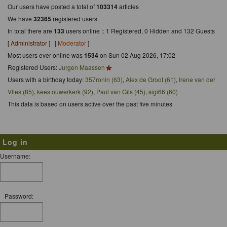
Our users have posted a total of
103314
articles
We have
32365
registered users
In total there are
133
users online :: 1 Registered, 0 Hidden and 132 Guests
[
Administrator
] [
Moderator
]
Most users ever online was
1534
on Sun 02 Aug 2026, 17:02
Registered Users:
Jurgen Maassen
Users with a birthday today:
357ronin (63)
,
Alex de Groot (61)
,
Irene van der
Vlies (85)
,
kees ouwerkerk (92)
,
Paul van Gils (45)
,
sigi66 (60)
This data is based on users active over the past five minutes
Log in
Username:
Password: