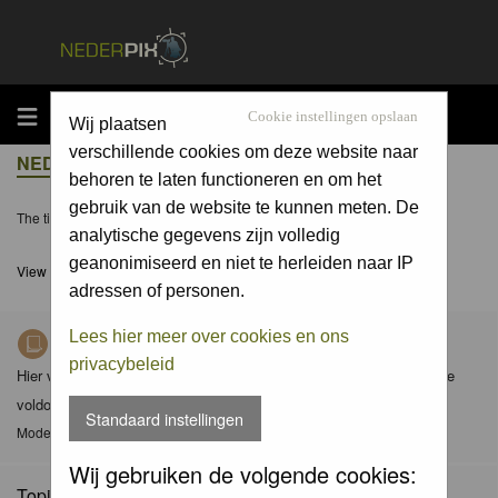
MENU
Cookie instellingen opslaan
Wij plaatsen
verschillende cookies om deze website naar
NEDERPIX.NL FORUM INDEX
behoren te laten functioneren en om het
gebruik van de website te kunnen meten. De
The time now is Thu 06 Aug 2026, 6:48
analytische gegevens zijn volledig
geanonimiseerd en niet te herleiden naar IP
View unanswered posts
adressen of personen.
Lees hier meer over cookies en ons
Richtlijnen voor Nederpix fotografen
privacybeleid
Hier vind je de criteria waaraan foto's in de diverse albums dienen te
voldoen en de gedragscode (met aanvullingen) van Nederpix.
Standaard instellingen
Moderator
Moderators
Wij gebruiken de volgende cookies:
Topics: