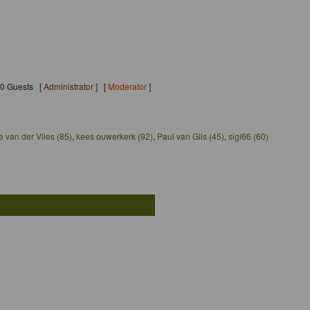
140 Guests [
Administrator
] [
Moderator
]
e van der Vlies (85)
,
kees ouwerkerk (92)
,
Paul van Gils (45)
,
sigi66 (60)