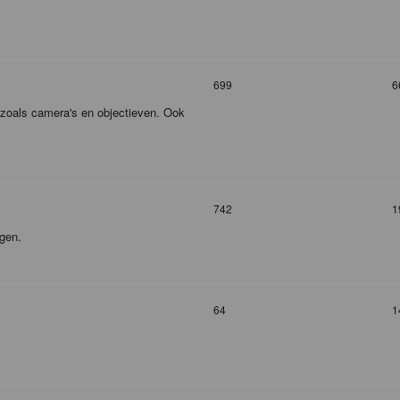
699
6
r zoals camera's en objectieven. Ook
742
1
agen.
64
1