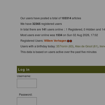
Who is Online
Our users have posted a total of
103314
articles
We have
32365
registered users
In total there are
141
users online :: 1 Registered, 0 Hidden and 
Most users ever online was
1534
on Sun 02 Aug 2026, 17:02
Registered Users:
Willem Verhagen
Users with a birthday today:
357ronin (63)
,
Alex de Groot (61)
,
Iren
This data is based on users active over the past five minutes
Log in
Username:
Password: