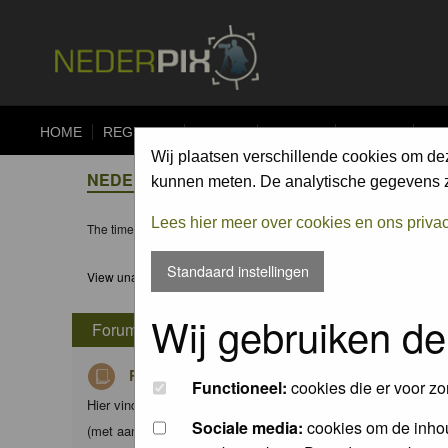
HOME
REGISTER
FORUM
UPLOAD
ALBUMS
CO
Wij plaatsen verschillende cookies om de
NEDERPIX.NL FORUM INDEX
kunnen meten. De analytische gegevens zi
Lees hier meer over cookies en ons priva
The time now is Thu 06 Aug 2026, 16:11
Standaard instellingen
View unanswered posts
Wij gebruiken de
Forum
Richtlijnen voor Nederpix fotografen
Functioneel:
cookies die er voor zo
Hier vind je de criteria waaraan foto's in de diverse albums d
Sociale media:
cookies om de inhou
(met aanvullingen) van Nederpix.