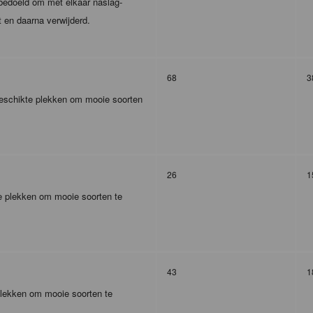
m bedoeld om met elkaar naslag-
t en daarna verwijderd.
68
3
 geschikte plekken om mooie soorten
26
1
te plekken om mooie soorten te
43
1
plekken om mooie soorten te