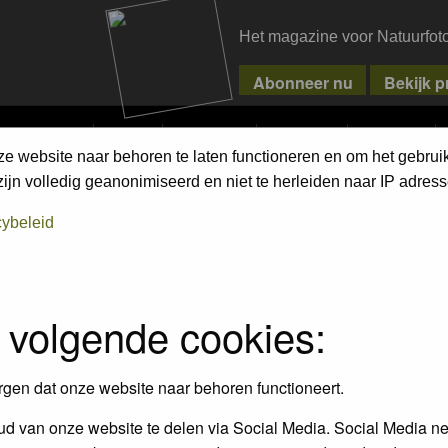
Het magazine voor Natuurfot
MPETITIONS
PIXPAS
MAGAZINE
WEBSHOP
CONTACT
ze website naar behoren te laten functioneren en om het gebrui
jn volledig geanonimiseerd en niet te herleiden naar IP adress
cybeleid
 volgende cookies:
Topics
P
10
1
rgen dat onze website naar behoren functioneert.
ienen te voldoen en de gedragscode
d van onze website te delen via Social Media. Social Media ne