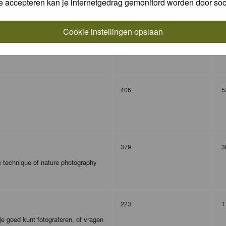
e accepteren kan je internetgedrag gemonitord worden door soc
Cookie instellingen opslaan
327
9
406
5
379
3
e technique of nature photography
223
1
je goed kunt fotograferen, of vragen