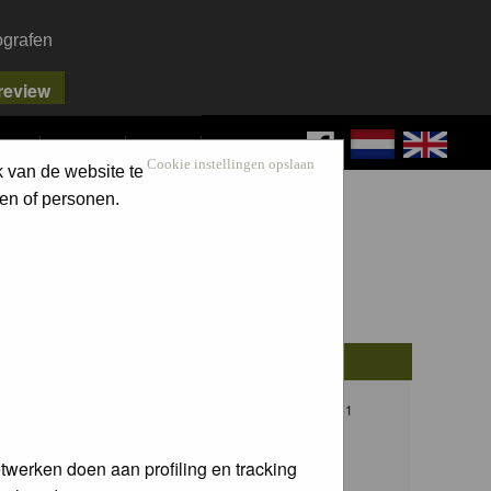
ografen
FAQ
SEARCH
LOG IN
Cookie instellingen opslaan
k van de website te
en of personen.
osts
Last Post
13
Thu 08 Dec 2016, 21:51
F.C. van der Horst
twerken doen aan profiling en tracking