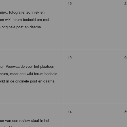
19
2
iek, fotografie techniek en
 een wiki forum bedoeld om met
 originele post en daarna
19
9
tuur. Voorwaarde voor het plaatsen
r forum, maar een wiki forum bedoeld
kt in de originele post en daarna
14
5
en van een review staat in het