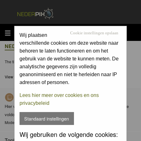
MENU
Cookie instellingen opslaan
Wij plaatsen
verschillende cookies om deze website naar
NEDERPIX.NL FORUM INDEX
behoren te laten functioneren en om het
gebruik van de website te kunnen meten. De
The time now is Fri 07 Aug 2026, 19:46
analytische gegevens zijn volledig
geanonimiseerd en niet te herleiden naar IP
View unanswered posts
adressen of personen.
Lees hier meer over cookies en ons
Richtlijnen voor Nederpix fotografen
privacybeleid
Hier vind je de criteria waaraan foto's in de diverse albums dienen te
voldoen en de gedragscode (met aanvullingen) van Nederpix.
Standaard instellingen
Moderator
Moderators
Wij gebruiken de volgende cookies:
Topics: