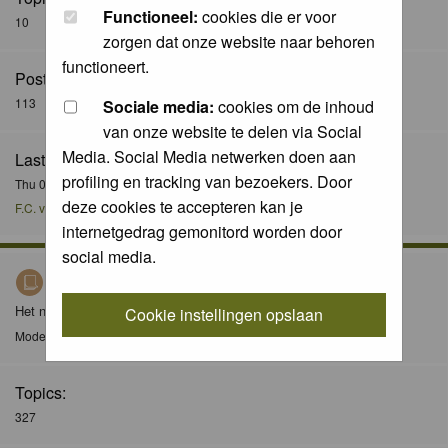
Functioneel:
cookies die er voor
10
zorgen dat onze website naar behoren
functioneert.
Posts:
113
Sociale media:
cookies om de inhoud
van onze website te delen via Social
Media. Social Media netwerken doen aan
Last Post:
profiling en tracking van bezoekers. Door
Thu 08 Dec 2016, 21:51
deze cookies te accepteren kan je
F.C. van der Horst
internetgedrag gemonitord worden door
social media.
Nieuws / News
Het nieuws forum / The news forum
Cookie instellingen opslaan
Moderator
Moderators
Topics:
327