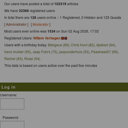
Our users have posted a total of
103319
articles
We have
32366
registered users
In total there are
126
users online :: 1 Registered, 0 Hidden and 125 Guests
[
Administrator
] [
Moderator
]
Most users ever online was
1534
on Sun 02 Aug 2026, 17:02
Registered Users:
Willem Verhagen
Users with a birthday today:
Bdegeus (69)
,
Chris Hunt (82)
,
djalbert (64)
,
hans mulder (55)
,
Jaap Foto's (70)
,
jaapoosterhuis (53)
,
Paashaas57 (69)
,
Rachel (63)
,
Rossi (54)
This data is based on users active over the past five minutes
Log in
Username:
Password: