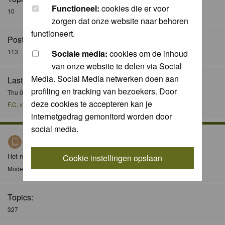
Functioneel:
cookies die er voor
10
zorgen dat onze website naar behoren
functioneert.
Posts:
113
Sociale media:
cookies om de inhoud
van onze website te delen via Social
Media. Social Media netwerken doen aan
Last Post:
profiling en tracking van bezoekers. Door
Thu 08 Dec 2016, 21:51
deze cookies te accepteren kan je
F.C. van der Horst
internetgedrag gemonitord worden door
social media.
Nieuws / News
Het nieuws forum / The news forum
Cookie instellingen opslaan
Moderator
Moderators
Topics:
327