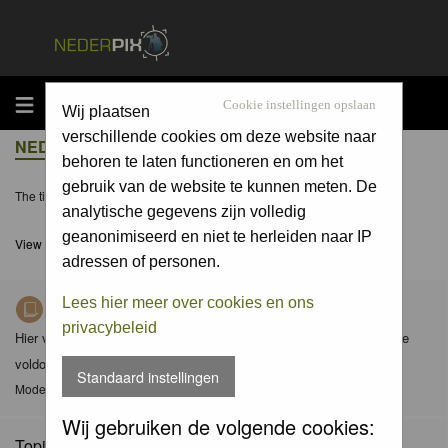
MENU
Cookie instellingen opslaan
Wij plaatsen
verschillende cookies om deze website naar
NEDERPIX.NL FORUM INDEX
behoren te laten functioneren en om het
gebruik van de website te kunnen meten. De
The time now is Sun 09 Aug 2026, 8:24
analytische gegevens zijn volledig
geanonimiseerd en niet te herleiden naar IP
View unanswered posts
adressen of personen.
Lees hier meer over cookies en ons
Richtlijnen voor Nederpix fotografen
privacybeleid
Hier vind je de criteria waaraan foto's in de diverse albums dienen te
voldoen en de gedragscode (met aanvullingen) van Nederpix.
Standaard instellingen
Moderator
Moderators
Wij gebruiken de volgende cookies:
Topics: