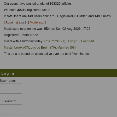
Our users have posted a total of
103320
articles
We have
32369
registered users
In total there are
143
users online :: 0 Registered, 0 Hidden and 143 Guests
[
Administrator
] [
Moderator
]
Most users ever online was
1534
on Sun 02 Aug 2026, 17:02
Registered Users: None
Users with a birthday today:
Frits Porck (91)
,
jano (75)
,
Leendert
Mastenbroek (67)
,
Luc de Bruijn (70)
,
Manfred (58)
This data is based on users active over the past five minutes
Log in
Username:
Password: