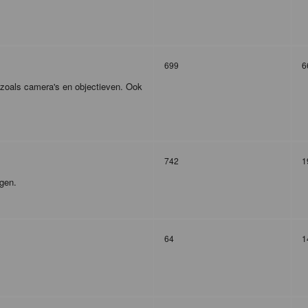
699
6
r zoals camera's en objectieven. Ook
742
1
agen.
64
1