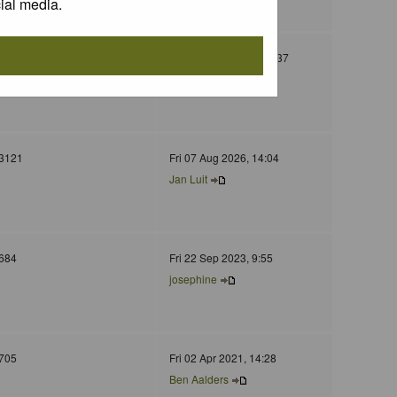
ial media.
130
Wed 05 Nov 2025, 11:37
Jurgen Maassen
3121
Fri 07 Aug 2026, 14:04
Jan Luit
684
Fri 22 Sep 2023, 9:55
josephine
705
Fri 02 Apr 2021, 14:28
Ben Aalders