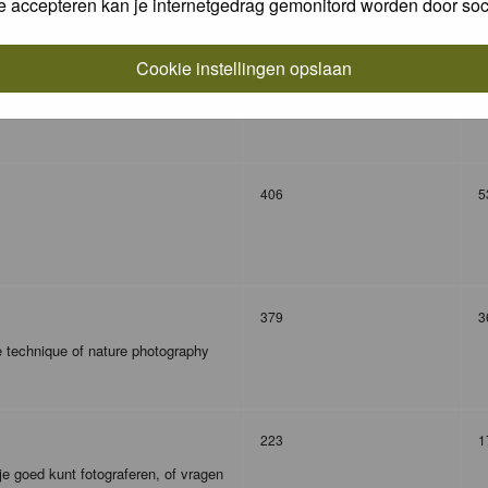
e accepteren kan je internetgedrag gemonitord worden door soc
Cookie instellingen opslaan
327
9
406
5
379
3
e technique of nature photography
223
1
je goed kunt fotograferen, of vragen