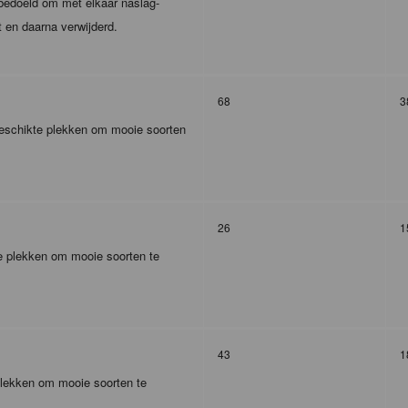
m bedoeld om met elkaar naslag-
t en daarna verwijderd.
68
3
 geschikte plekken om mooie soorten
26
1
te plekken om mooie soorten te
43
1
plekken om mooie soorten te