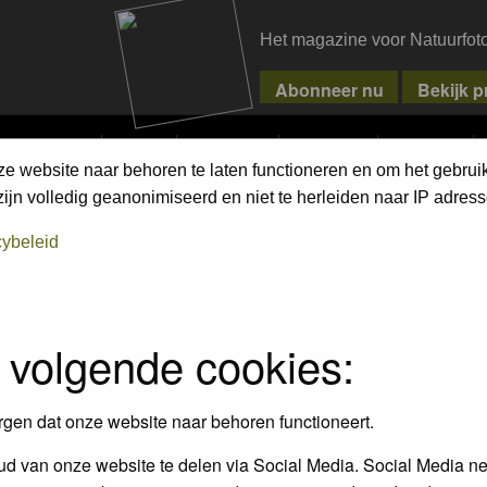
Het magazine voor Natuurfot
MPETITIONS
PIXPAS
MAGAZINE
WEBSHOP
CONTACT
ze website naar behoren te laten functioneren en om het gebrui
jn volledig geanonimiseerd en niet te herleiden naar IP adress
cybeleid
 volgende cookies:
Topics
P
10
1
rgen dat onze website naar behoren functioneert.
ienen te voldoen en de gedragscode
d van onze website te delen via Social Media. Social Media ne