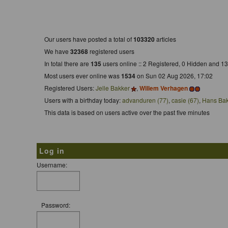
Who is Online
Our users have posted a total of
103320
articles
We have
32368
registered users
In total there are
135
users online :: 2 Registered, 0 Hidden and 
Most users ever online was
1534
on Sun 02 Aug 2026, 17:02
Registered Users:
Jelle Bakker
,
Willem Verhagen
Users with a birthday today:
advanduren (77)
,
casie (67)
,
Hans Bak
This data is based on users active over the past five minutes
Log in
Username:
Password: