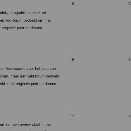
19
2
iek, fotografie techniek en
 een wiki forum bedoeld om met
 originele post en daarna
19
9
tuur. Voorwaarde voor het plaatsen
r forum, maar een wiki forum bedoeld
kt in de originele post en daarna
14
5
en van een review staat in het