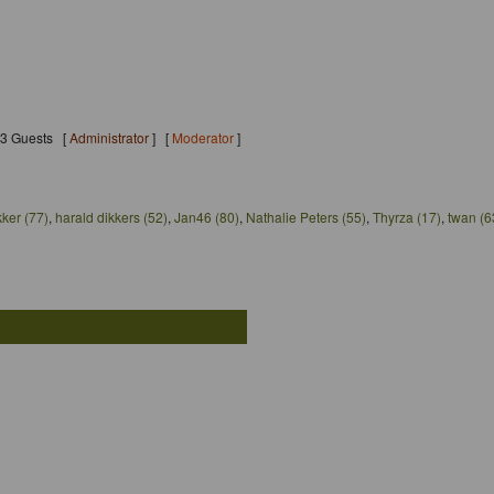
133 Guests [
Administrator
] [
Moderator
]
ker (77)
,
harald dikkers (52)
,
Jan46 (80)
,
Nathalie Peters (55)
,
Thyrza (17)
,
twan (6