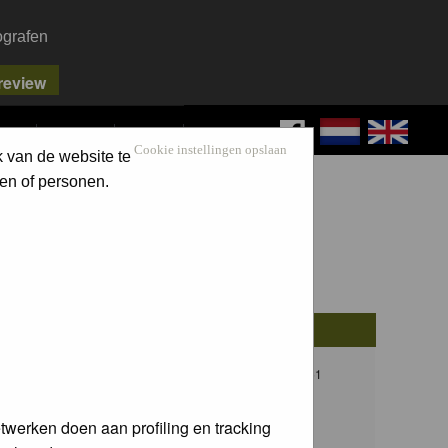
ografen
FAQ
SEARCH
LOG IN
Cookie instellingen opslaan
k van de website te
en of personen.
osts
Last Post
13
Thu 08 Dec 2016, 21:51
F.C. van der Horst
twerken doen aan profiling en tracking