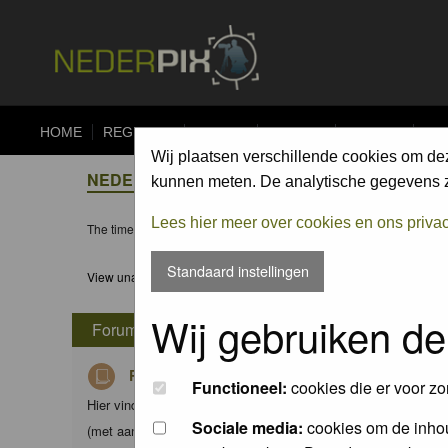
HOME
REGISTER
FORUM
UPLOAD
ALBUMS
CO
Wij plaatsen verschillende cookies om de
NEDERPIX.NL FORUM INDEX
kunnen meten. De analytische gegevens zi
Lees hier meer over cookies en ons priva
The time now is Sat 08 Aug 2026, 12:01
Standaard instellingen
View unanswered posts
Wij gebruiken de
Forum
Richtlijnen voor Nederpix fotografen
Functioneel:
cookies die er voor zo
Hier vind je de criteria waaraan foto's in de diverse albums d
Sociale media:
cookies om de inhou
(met aanvullingen) van Nederpix.