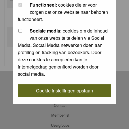
Functioneel:
cookies die er voor
zorgen dat onze website naar behoren
Log me on automatically each visit:
functioneert.
Sociale media:
cookies om de inhoud
van onze website te delen via Social
Media. Social Media netwerken doen aan
profiling en tracking van bezoekers. Door
I forgot my password
deze cookies te accepteren kan je
internetgedrag gemonitord worden door
social media.
Register
Log in
Cookie instellingen opslaan
FAQ
Contact
Memberlist
Usergroups