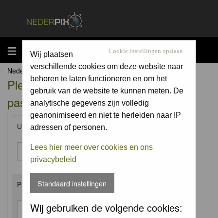
MENU
Cookie instellingen opslaan
Wij plaatsen
verschillende cookies om deze website naar
Nederpix.nl Forum Index
behoren te laten functioneren en om het
Please enter your username and
gebruik van de website te kunnen meten. De
password to log in.
analytische gegevens zijn volledig
geanonimiseerd en niet te herleiden naar IP
Username:
adressen of personen.
Lees hier meer over cookies en ons
privacybeleid
Standaard instellingen
Password:
Wij gebruiken de volgende cookies: