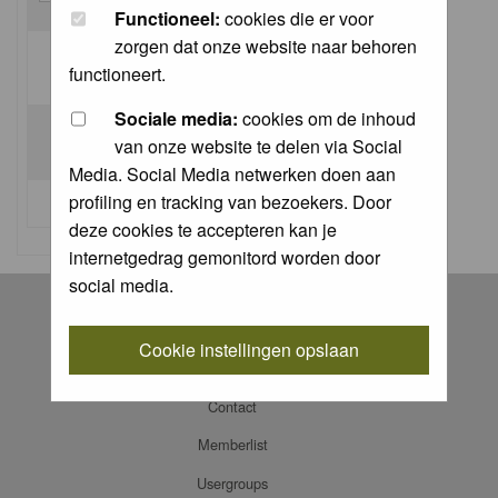
Functioneel:
cookies die er voor
zorgen dat onze website naar behoren
Log me on automatically each visit:
functioneert.
Sociale media:
cookies om de inhoud
van onze website te delen via Social
Media. Social Media netwerken doen aan
profiling en tracking van bezoekers. Door
I forgot my password
deze cookies te accepteren kan je
internetgedrag gemonitord worden door
social media.
Register
Log in
Cookie instellingen opslaan
FAQ
Contact
Memberlist
Usergroups