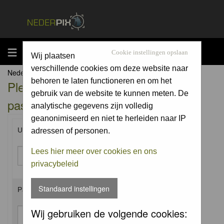
MENU
Cookie instellingen opslaan
Wij plaatsen
verschillende cookies om deze website naar
Nederpix.nl Forum Index
behoren te laten functioneren en om het
Please enter your username and
gebruik van de website te kunnen meten. De
password to log in.
analytische gegevens zijn volledig
geanonimiseerd en niet te herleiden naar IP
Username:
adressen of personen.
Lees hier meer over cookies en ons
privacybeleid
Standaard instellingen
Password:
Wij gebruiken de volgende cookies: