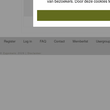
van bezoekers. Door deze cookies t
I forgot my password
Register
Log in
FAQ
Contact
Memberlist
Usergrou
©
Zygomatic
2026 |
Disclaimer