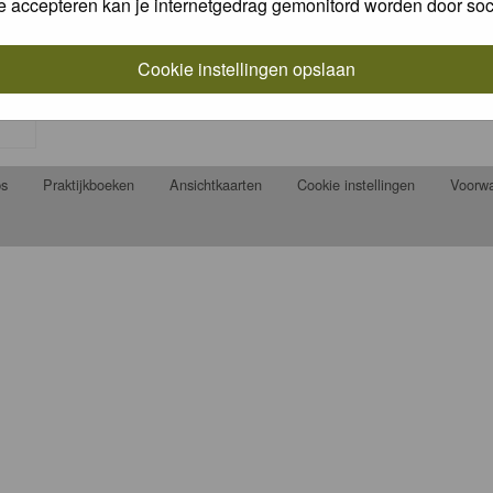
e accepteren kan je internetgedrag gemonitord worden door soc
Cookie instellingen opslaan
ps
Praktijkboeken
Ansichtkaarten
Cookie instellingen
Voorw