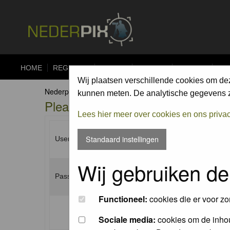
HOME
REGISTER
FORUM
UPLOAD
ALBUMS
CO
Wij plaatsen verschillende cookies om de
Nederpix.nl Forum Index
kunnen meten. De analytische gegevens zi
Please enter your username and p
Lees hier meer over cookies en ons priva
Standaard instellingen
Username:
Wij gebruiken de
Password:
Functioneel:
cookies die er voor zo
Log me on automatically each visit:
Sociale media:
cookies om de inhou