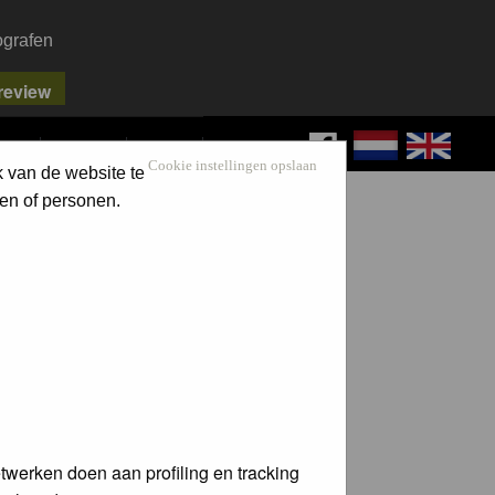
ografen
FAQ
SEARCH
LOG IN
Cookie instellingen opslaan
k van de website te
en of personen.
twerken doen aan profiling en tracking