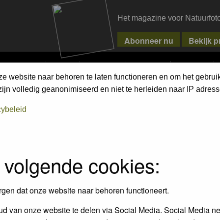
Het magazine voor Natuurfot
MPETITIONS
PIXPAS
MAGAZINE
WEBSHOP
CONTACT
ze website naar behoren te laten functioneren en om het gebrui
jn volledig geanonimiseerd en niet te herleiden naar IP adress
assword to log in.
cybeleid
 volgende cookies:
rgen dat onze website naar behoren functioneert.
d van onze website te delen via Social Media. Social Media ne