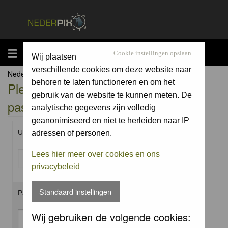
MENU
Cookie instellingen opslaan
Wij plaatsen
verschillende cookies om deze website naar
Nederpix.nl Forum Index
behoren te laten functioneren en om het
Please enter your username and
gebruik van de website te kunnen meten. De
password to log in.
analytische gegevens zijn volledig
geanonimiseerd en niet te herleiden naar IP
Username:
adressen of personen.
Lees hier meer over cookies en ons
privacybeleid
Standaard instellingen
Password:
Wij gebruiken de volgende cookies: