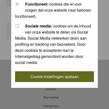
Functioneel:
cookies die er voor
zorgen dat onze website naar behoren
Log me on automatically each visit:
functioneert.
Sociale media:
cookies om de inhoud
van onze website te delen via Social
Media. Social Media netwerken doen aan
profiling en tracking van bezoekers. Door
I forgot my password
deze cookies te accepteren kan je
internetgedrag gemonitord worden door
social media.
Register
Log in
Cookie instellingen opslaan
FAQ
Contact
Memberlist
Usergroups