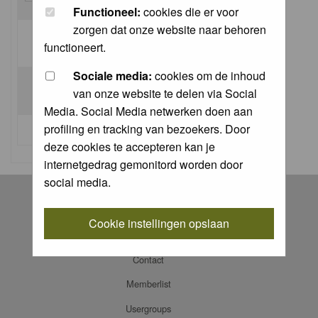
Functioneel:
cookies die er voor
zorgen dat onze website naar behoren
Log me on automatically each visit:
functioneert.
Sociale media:
cookies om de inhoud
van onze website te delen via Social
Media. Social Media netwerken doen aan
profiling en tracking van bezoekers. Door
I forgot my password
deze cookies te accepteren kan je
internetgedrag gemonitord worden door
social media.
Register
Log in
Cookie instellingen opslaan
FAQ
Contact
Memberlist
Usergroups