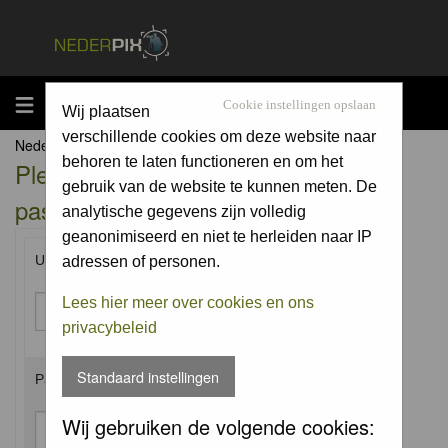
MENU
Cookie instellingen opslaan
Wij plaatsen
verschillende cookies om deze website naar
Nederpix.nl Forum Index
behoren te laten functioneren en om het
Please enter your username and
gebruik van de website te kunnen meten. De
password to log in.
analytische gegevens zijn volledig
geanonimiseerd en niet te herleiden naar IP
Username:
adressen of personen.
Lees hier meer over cookies en ons
privacybeleid
Standaard instellingen
Password:
Wij gebruiken de volgende cookies: