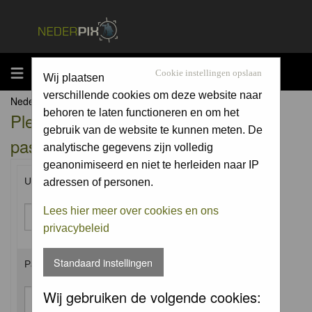
MENU
Cookie instellingen opslaan
Wij plaatsen
verschillende cookies om deze website naar
Nederpix.nl Forum Index
behoren te laten functioneren en om het
Please enter your username and
gebruik van de website te kunnen meten. De
password to log in.
analytische gegevens zijn volledig
geanonimiseerd en niet te herleiden naar IP
Username:
adressen of personen.
Lees hier meer over cookies en ons
privacybeleid
Standaard instellingen
Password:
Wij gebruiken de volgende cookies: