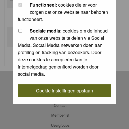
Functioneel:
cookies die er voor
zorgen dat onze website naar behoren
Log me on automatically each visit:
functioneert.
Sociale media:
cookies om de inhoud
van onze website te delen via Social
Media. Social Media netwerken doen aan
profiling en tracking van bezoekers. Door
I forgot my password
deze cookies te accepteren kan je
internetgedrag gemonitord worden door
social media.
Register
Log in
Cookie instellingen opslaan
FAQ
Contact
Memberlist
Usergroups