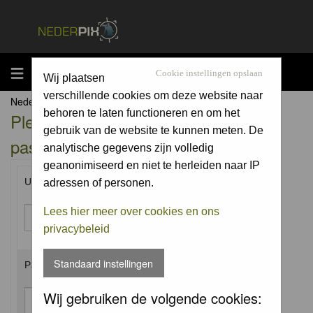
MENU
Cookie instellingen opslaan
Wij plaatsen
verschillende cookies om deze website naar
Nederpix.nl Forum Index
behoren te laten functioneren en om het
Please enter your username and
gebruik van de website te kunnen meten. De
password to log in.
analytische gegevens zijn volledig
geanonimiseerd en niet te herleiden naar IP
Username:
adressen of personen.
Lees hier meer over cookies en ons
privacybeleid
Standaard instellingen
Password:
Wij gebruiken de volgende cookies: