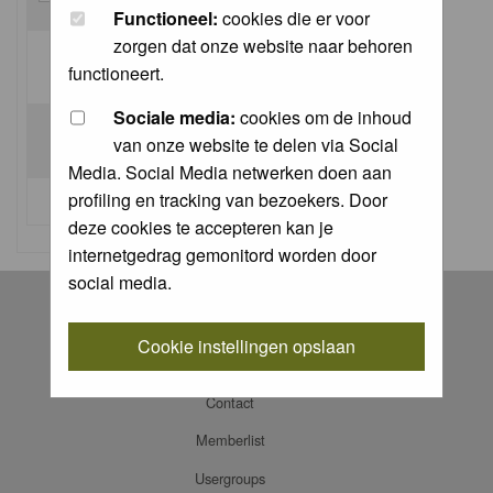
Functioneel:
cookies die er voor
zorgen dat onze website naar behoren
Log me on automatically each visit:
functioneert.
Sociale media:
cookies om de inhoud
van onze website te delen via Social
Media. Social Media netwerken doen aan
profiling en tracking van bezoekers. Door
I forgot my password
deze cookies te accepteren kan je
internetgedrag gemonitord worden door
social media.
Register
Log in
Cookie instellingen opslaan
FAQ
Contact
Memberlist
Usergroups