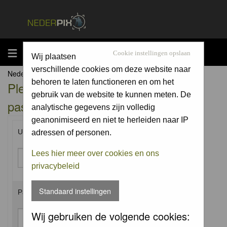
MENU
Cookie instellingen opslaan
Wij plaatsen
verschillende cookies om deze website naar
Nederpix.nl Forum Index
behoren te laten functioneren en om het
Please enter your username and
gebruik van de website te kunnen meten. De
password to log in.
analytische gegevens zijn volledig
geanonimiseerd en niet te herleiden naar IP
Username:
adressen of personen.
Lees hier meer over cookies en ons
privacybeleid
Standaard instellingen
Password:
Wij gebruiken de volgende cookies: