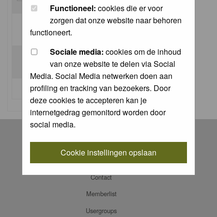
Functioneel:
cookies die er voor
zorgen dat onze website naar behoren
Log me on automatically each visit:
functioneert.
Sociale media:
cookies om de inhoud
van onze website te delen via Social
Media. Social Media netwerken doen aan
profiling en tracking van bezoekers. Door
I forgot my password
deze cookies te accepteren kan je
internetgedrag gemonitord worden door
social media.
Register
Log in
Cookie instellingen opslaan
FAQ
Contact
Memberlist
Usergroups