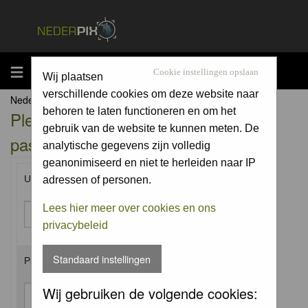
MENU
Cookie instellingen opslaan
Wij plaatsen
verschillende cookies om deze website naar
Nederpix.nl Forum Index
behoren te laten functioneren en om het
Please enter your username and
gebruik van de website te kunnen meten. De
password to log in.
analytische gegevens zijn volledig
geanonimiseerd en niet te herleiden naar IP
Username:
adressen of personen.
Lees hier meer over cookies en ons
privacybeleid
Standaard instellingen
Password:
Wij gebruiken de volgende cookies: