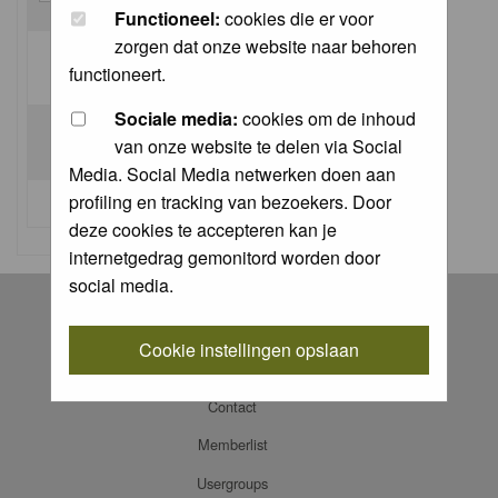
Functioneel:
cookies die er voor
zorgen dat onze website naar behoren
Log me on automatically each visit:
functioneert.
Sociale media:
cookies om de inhoud
van onze website te delen via Social
Media. Social Media netwerken doen aan
profiling en tracking van bezoekers. Door
I forgot my password
deze cookies te accepteren kan je
internetgedrag gemonitord worden door
social media.
Register
Log in
Cookie instellingen opslaan
FAQ
Contact
Memberlist
Usergroups