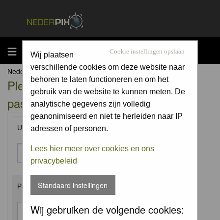
MENU
Cookie instellingen opslaan
Wij plaatsen
verschillende cookies om deze website naar
Nederpix.nl Forum Index
behoren te laten functioneren en om het
Please enter your username and
gebruik van de website te kunnen meten. De
password to log in.
analytische gegevens zijn volledig
geanonimiseerd en niet te herleiden naar IP
Username:
adressen of personen.
Lees hier meer over cookies en ons
privacybeleid
Standaard instellingen
Password:
Wij gebruiken de volgende cookies: