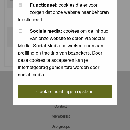
Functioneel:
cookies die er voor
zorgen dat onze website naar behoren
Log me on automatically each visit:
functioneert.
Sociale media:
cookies om de inhoud
van onze website te delen via Social
Media. Social Media netwerken doen aan
profiling en tracking van bezoekers. Door
I forgot my password
deze cookies te accepteren kan je
internetgedrag gemonitord worden door
social media.
Register
Log in
Cookie instellingen opslaan
FAQ
Contact
Memberlist
Usergroups