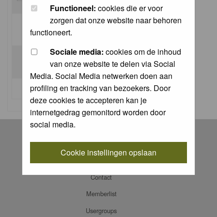
Functioneel:
cookies die er voor
zorgen dat onze website naar behoren
Log me on automatically each visit:
functioneert.
Sociale media:
cookies om de inhoud
van onze website te delen via Social
Media. Social Media netwerken doen aan
profiling en tracking van bezoekers. Door
I forgot my password
deze cookies te accepteren kan je
internetgedrag gemonitord worden door
social media.
Register
Log in
Cookie instellingen opslaan
FAQ
Contact
Memberlist
Usergroups