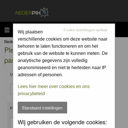
MENU
Cookie instellingen opslaan
Wij plaatsen
verschillende cookies om deze website naar
Nederpix.nl Forum Index
behoren te laten functioneren en om het
Please enter your username and
gebruik van de website te kunnen meten. De
password to log in.
analytische gegevens zijn volledig
geanonimiseerd en niet te herleiden naar IP
Username:
adressen of personen.
Lees hier meer over cookies en ons
privacybeleid
Standaard instellingen
Password:
Wij gebruiken de volgende cookies: