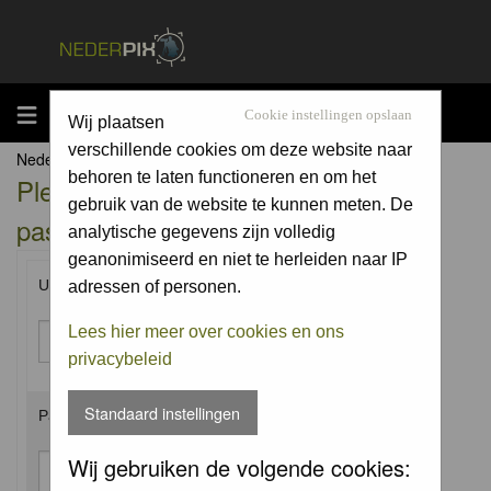
MENU
Cookie instellingen opslaan
Wij plaatsen
verschillende cookies om deze website naar
Nederpix.nl Forum Index
behoren te laten functioneren en om het
Please enter your username and
gebruik van de website te kunnen meten. De
password to log in.
analytische gegevens zijn volledig
geanonimiseerd en niet te herleiden naar IP
Username:
adressen of personen.
Lees hier meer over cookies en ons
privacybeleid
Standaard instellingen
Password:
Wij gebruiken de volgende cookies: