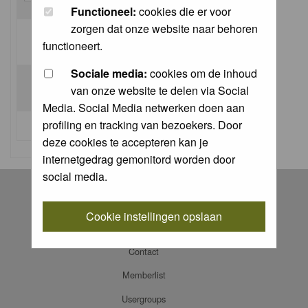
Functioneel:
cookies die er voor
zorgen dat onze website naar behoren
Log me on automatically each visit:
functioneert.
Sociale media:
cookies om de inhoud
van onze website te delen via Social
Media. Social Media netwerken doen aan
profiling en tracking van bezoekers. Door
I forgot my password
deze cookies te accepteren kan je
internetgedrag gemonitord worden door
social media.
Register
Log in
Cookie instellingen opslaan
FAQ
Contact
Memberlist
Usergroups