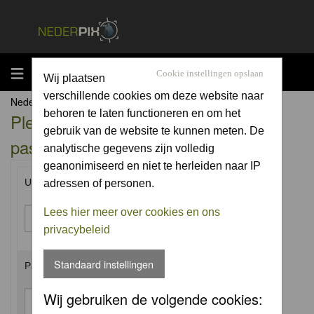
MENU
Cookie instellingen opslaan
Wij plaatsen
verschillende cookies om deze website naar
Nederpix.nl Forum Index
behoren te laten functioneren en om het
Please enter your username and
gebruik van de website te kunnen meten. De
password to log in.
analytische gegevens zijn volledig
geanonimiseerd en niet te herleiden naar IP
Username:
adressen of personen.
Lees hier meer over cookies en ons
privacybeleid
Standaard instellingen
Password:
Wij gebruiken de volgende cookies: