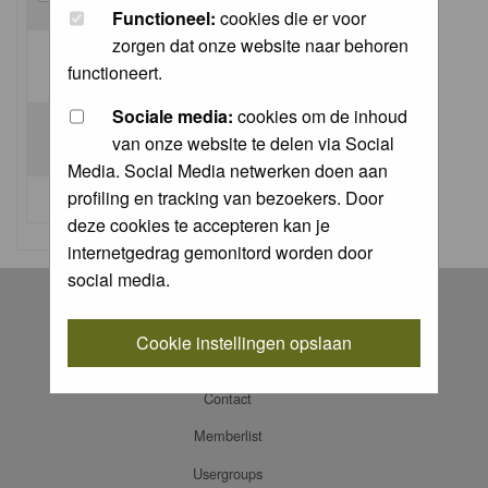
Functioneel:
cookies die er voor
zorgen dat onze website naar behoren
Log me on automatically each visit:
functioneert.
Sociale media:
cookies om de inhoud
van onze website te delen via Social
Media. Social Media netwerken doen aan
profiling en tracking van bezoekers. Door
I forgot my password
deze cookies te accepteren kan je
internetgedrag gemonitord worden door
social media.
Register
Log in
Cookie instellingen opslaan
FAQ
Contact
Memberlist
Usergroups