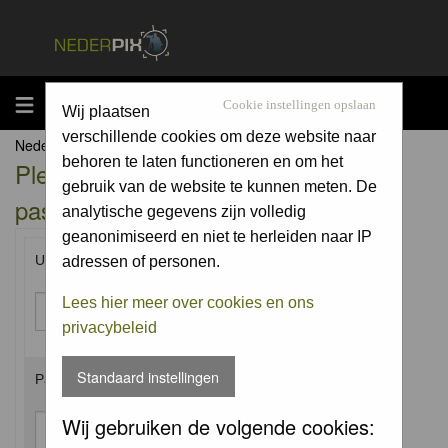
MENU
Cookie instellingen opslaan
Wij plaatsen
verschillende cookies om deze website naar
Nederpix.nl Forum Index
behoren te laten functioneren en om het
Please enter your username and
gebruik van de website te kunnen meten. De
password to log in.
analytische gegevens zijn volledig
geanonimiseerd en niet te herleiden naar IP
Username:
adressen of personen.
Lees hier meer over cookies en ons
privacybeleid
Standaard instellingen
Password:
Wij gebruiken de volgende cookies: