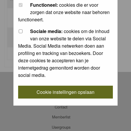
Functioneel:
cookies die er voor
zorgen dat onze website naar behoren
Log me on automatically each visit:
functioneert.
Sociale media:
cookies om de inhoud
van onze website te delen via Social
Media. Social Media netwerken doen aan
profiling en tracking van bezoekers. Door
I forgot my password
deze cookies te accepteren kan je
internetgedrag gemonitord worden door
social media.
Register
Log in
Cookie instellingen opslaan
FAQ
Contact
Memberlist
Usergroups