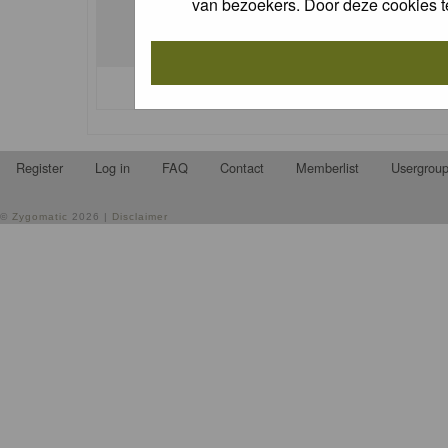
van bezoekers. Door deze cookies t
I forgot my password
Register
Log in
FAQ
Contact
Memberlist
Usergrou
©
Zygomatic
2026 |
Disclaimer