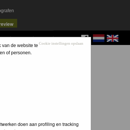
ografen
FAQ
SEARCH
LOG IN
Cookie instellingen opslaan
k van de website te
en of personen.
twerken doen aan profiling en tracking