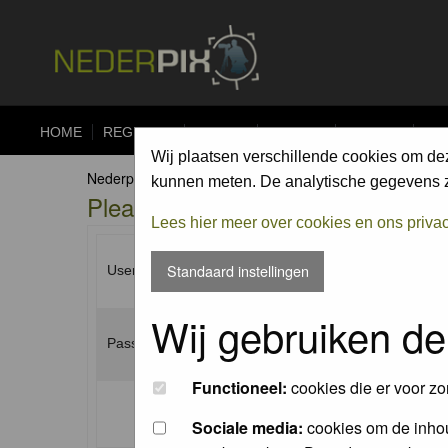
HOME
REGISTER
FORUM
UPLOAD
ALBUMS
CO
Wij plaatsen verschillende cookies om de
Nederpix.nl Forum Index
kunnen meten. De analytische gegevens zi
Please enter your username and p
Lees hier meer over cookies en ons priva
Standaard instellingen
Username:
Wij gebruiken de
Password:
Functioneel:
cookies die er voor zo
Log me on automatically each visit:
Sociale media:
cookies om de inhou