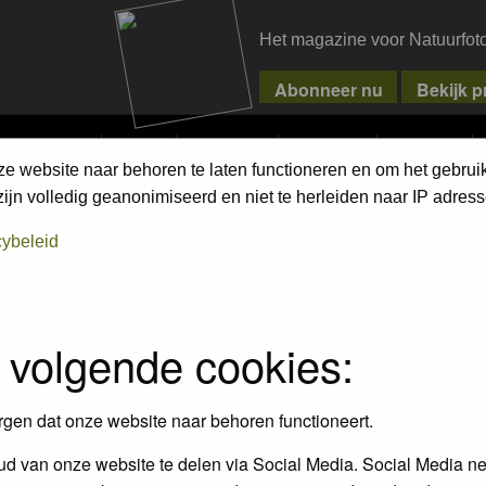
Het magazine voor Natuurfot
MPETITIONS
PIXPAS
MAGAZINE
WEBSHOP
CONTACT
ze website naar behoren te laten functioneren en om het gebrui
jn volledig geanonimiseerd en niet te herleiden naar IP adress
assword to log in.
cybeleid
 volgende cookies:
rgen dat onze website naar behoren functioneert.
d van onze website te delen via Social Media. Social Media ne