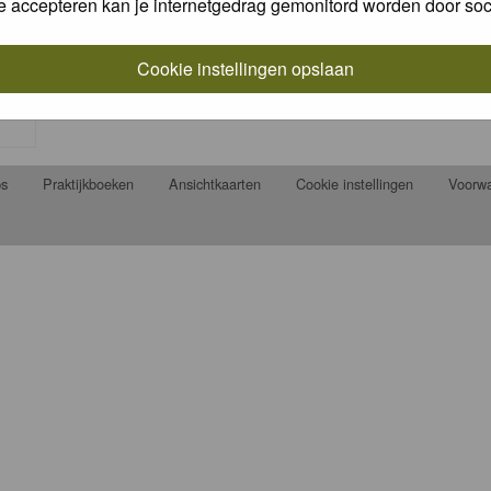
e accepteren kan je internetgedrag gemonitord worden door soc
Cookie instellingen opslaan
ps
Praktijkboeken
Ansichtkaarten
Cookie instellingen
Voorw