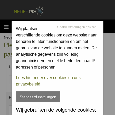
MENU
Cookie instellingen opslaan
Wij plaatsen
verschillende cookies om deze website naar
Nederpix.nl Forum Index
behoren te laten functioneren en om het
Please enter your username and
gebruik van de website te kunnen meten. De
password to log in.
analytische gegevens zijn volledig
geanonimiseerd en niet te herleiden naar IP
Username:
adressen of personen.
Lees hier meer over cookies en ons
privacybeleid
Standaard instellingen
Password:
Wij gebruiken de volgende cookies: