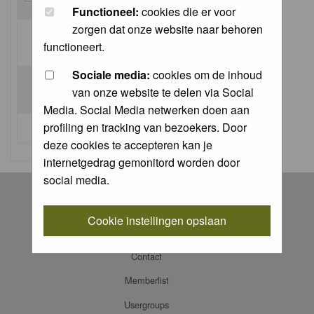
Functioneel:
cookies die er voor
zorgen dat onze website naar behoren
Log me on automatically each visit:
functioneert.
Sociale media:
cookies om de inhoud
van onze website te delen via Social
Media. Social Media netwerken doen aan
profiling en tracking van bezoekers. Door
I forgot my password
deze cookies te accepteren kan je
internetgedrag gemonitord worden door
social media.
Register
Log in
Cookie instellingen opslaan
FAQ
Contact
Memberlist
Usergroups