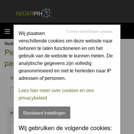
MENU
Cookie instellingen opslaan
Wij plaatsen
verschillende cookies om deze website naar
Nederpix.nl Forum Index
behoren te laten functioneren en om het
Please enter your username and
gebruik van de website te kunnen meten. De
password to log in.
analytische gegevens zijn volledig
geanonimiseerd en niet te herleiden naar IP
Username:
adressen of personen.
Lees hier meer over cookies en ons
privacybeleid
Standaard instellingen
Password:
Wij gebruiken de volgende cookies: