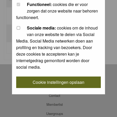
Functioneel:
cookies die er voor
zorgen dat onze website naar behoren
Log me on automatically each visit:
functioneert.
Sociale media:
cookies om de inhoud
van onze website te delen via Social
Media. Social Media netwerken doen aan
profiling en tracking van bezoekers. Door
I forgot my password
deze cookies te accepteren kan je
internetgedrag gemonitord worden door
social media.
Register
Log in
Cookie instellingen opslaan
FAQ
Contact
Memberlist
Usergroups